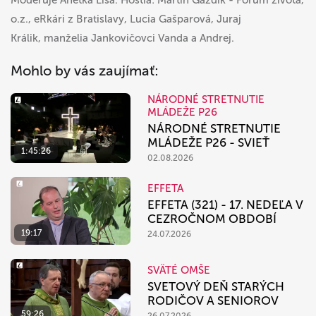
Moderuje Anetka Lisá. Hostia: Martin Gazdík - Fórum života,
o.z., eRkári z Bratislavy, Lucia Gašparová, Juraj
Králik, manželia Jankovičovci Vanda a Andrej.
Mohlo by vás zaujímať:
NÁRODNÉ STRETNUTIE
MLÁDEŽE P26
NÁRODNÉ STRETNUTIE
MLÁDEŽE P26 - SVIEŤ
1:45:26
02.08.2026
EFFETA
EFFETA (321) - 17. NEDEĽA V
CEZROČNOM OBDOBÍ
19:17
24.07.2026
SVÄTÉ OMŠE
SVETOVÝ DEŇ STARÝCH
RODIČOV A SENIOROV
59:26