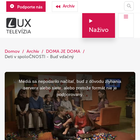
Archív
Podporte nás
Naživo
Domov
Archív
DOMA JE DOMA
Deti v spoloČNOSTI - Buď vďačný
This
is
a
Médiá sa nepodarilo načítať, buď z dôvodu zlyhania
modal
window.
servera alebo siete, alebo pretože formát nie je
podporovaný.