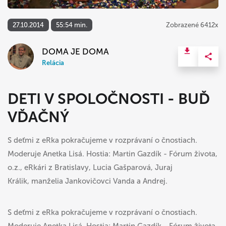
27.10.2014
55:54 min.
Zobrazené 6412x
DOMA JE DOMA
Relácia
DETI V SPOLOČNOSTI - BUĎ
VĎAČNÝ
S deťmi z eRka pokračujeme v rozprávaní o čnostiach.
Moderuje Anetka Lisá. Hostia: Martin Gazdík - Fórum života,
o.z., eRkári z Bratislavy, Lucia Gašparová, Juraj
Králik, manželia Jankovičovci Vanda a Andrej.
S deťmi z eRka pokračujeme v rozprávaní o čnostiach.