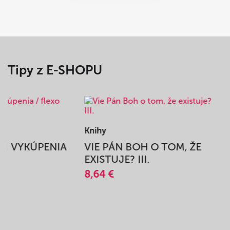
Tipy z E-SHOPU
Knihy
BEH VYKÚPENIA
VIE PÁN BOH O TOM, ŽE
A
EXISTUJE? III.
8,64 €