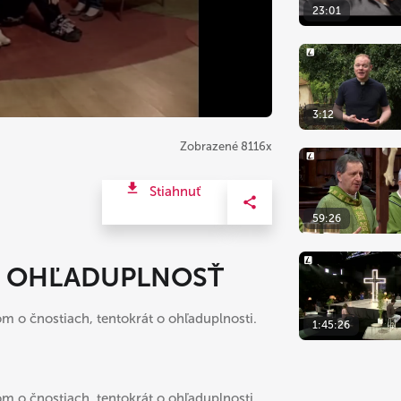
23:01
3:12
Zobrazené 8116x
Stiahnuť
59:26
 - OHĽADUPLNOSŤ
m o čnostiach, tentokrát o ohľaduplnosti.
1:45:26
m o čnostiach, tentokrát o ohľaduplnosti.