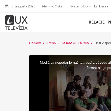
8. augusta 2026
Meniny: Oskár
Svätého Dominika, kňaza
RELÁCIE
P
Domov
Archív
DOMA JE DOMA
Deti v sp
This
is
a
Médiá sa nepodarilo načítať, buď z dôvodu zl
modal
window.
formát nie je p