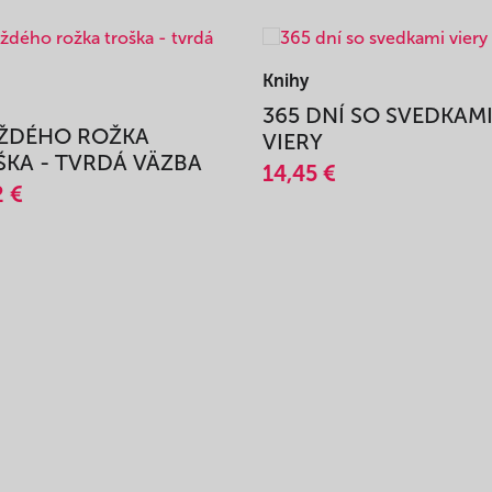
Knihy
365 DNÍ SO SVEDKAM
AŽDÉHO ROŽKA
VIERY
KA - TVRDÁ VÄZBA
14,45 €
2 €