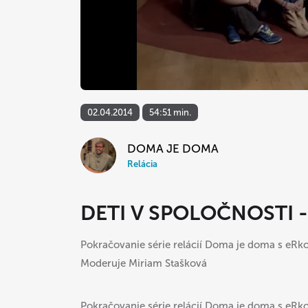
02.04.2014
54:51 min.
DOMA JE DOMA
Relácia
DETI V SPOLOČNOSTI
Pokračovanie série relácií Doma je doma s eRko
Moderuje Miriam Stašková
Pokračovanie série relácií Doma je doma s eRko