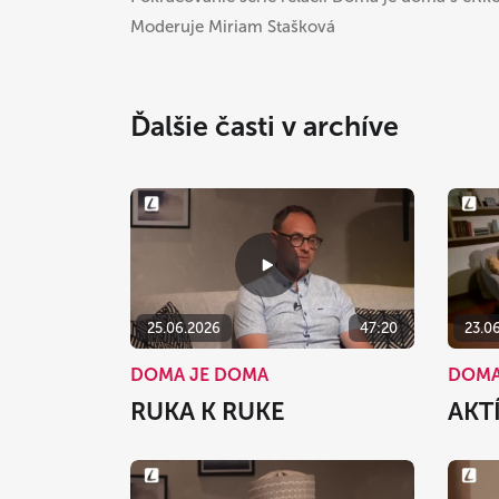
Moderuje Miriam Stašková
Ďalšie časti v archíve
25.06.2026
47:20
23.0
DOMA JE DOMA
DOMA
RUKA K RUKE
AKT