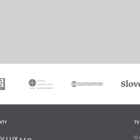
KTY
TV
O 
V LUX s.r.o.