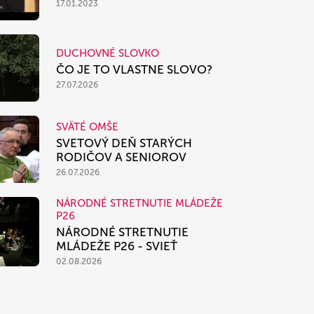
17.01.2023
DUCHOVNÉ SLOVKO
ČO JE TO VLASTNE SLOVO?
27.07.2026
SVÄTÉ OMŠE
SVETOVÝ DEŇ STARÝCH
RODIČOV A SENIOROV
26.07.2026
NÁRODNÉ STRETNUTIE MLÁDEŽE
P26
NÁRODNÉ STRETNUTIE
MLÁDEŽE P26 - SVIEŤ
02.08.2026