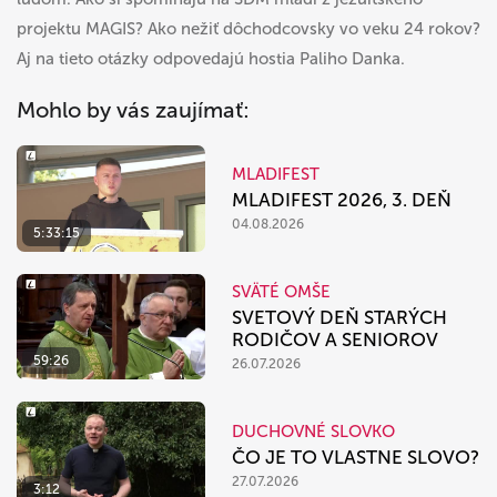
projektu MAGIS? Ako nežiť dôchodcovsky vo veku 24 rokov?
Aj na tieto otázky odpovedajú hostia Paliho Danka.
Mohlo by vás zaujímať:
MLADIFEST
MLADIFEST 2026, 3. DEŇ
04.08.2026
5:33:15
SVÄTÉ OMŠE
SVETOVÝ DEŇ STARÝCH
RODIČOV A SENIOROV
59:26
26.07.2026
DUCHOVNÉ SLOVKO
ČO JE TO VLASTNE SLOVO?
27.07.2026
3:12