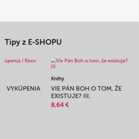
Tipy z E-SHOPU
Knihy
BEH VYKÚPENIA
VIE PÁN BOH O TOM, ŽE
A
EXISTUJE? III.
8,64 €