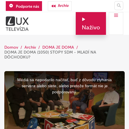
Archív
Podporte nás
Naživo
Domov
Archív
DOMA JE DOMA
DOMA JE DOMA (1050) STOPY SDM - MLADÍ NA
DÔCHODKU?
This
is
a
Médiá sa nepodarilo načítať, buď z dôvodu zlyhania
modal
window.
servera alebo siete, alebo pretože formát nie je
podporovaný.