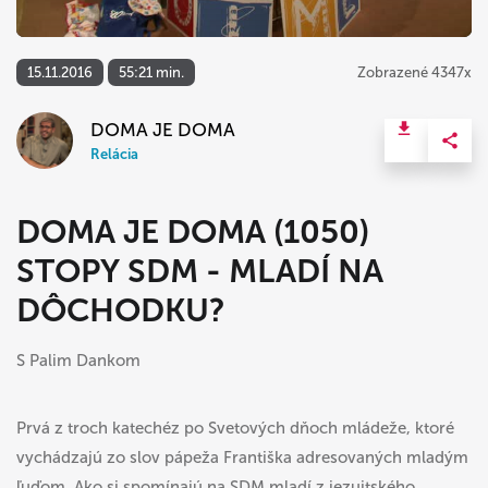
15.11.2016
55:21 min.
Zobrazené 4347x
DOMA JE DOMA
Relácia
DOMA JE DOMA (1050)
STOPY SDM - MLADÍ NA
DÔCHODKU?
S Palim Dankom
Prvá z troch katechéz po Svetových dňoch mládeže, ktoré
vychádzajú zo slov pápeža Františka adresovaných mladým
ľuďom. Ako si spomínajú na SDM mladí z jezuitského