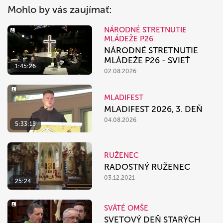
Mohlo by vás zaujímať:
NÁRODNÉ STRETNUTIE
MLÁDEŽE P26
NÁRODNÉ STRETNUTIE
MLÁDEŽE P26 - SVIEŤ
1:45:26
02.08.2026
MLADIFEST
MLADIFEST 2026, 3. DEŇ
04.08.2026
5:33:15
RUŽENEC
RADOSTNÝ RUŽENEC
03.12.2021
25:24
SVÄTÉ OMŠE
SVETOVÝ DEŇ STARÝCH