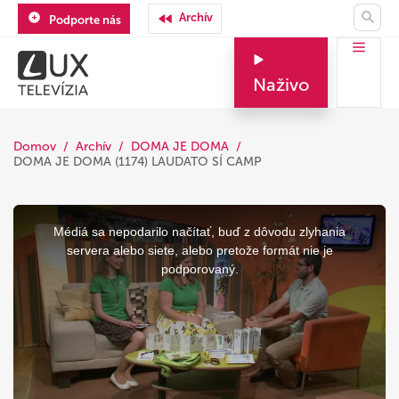
Archív
Podporte nás
Naživo
Domov
Archív
DOMA JE DOMA
DOMA JE DOMA (1174) LAUDATO SÍ CAMP
This
is
a
Médiá sa nepodarilo načítať, buď z dôvodu zlyhania
modal
window.
servera alebo siete, alebo pretože formát nie je
podporovaný.