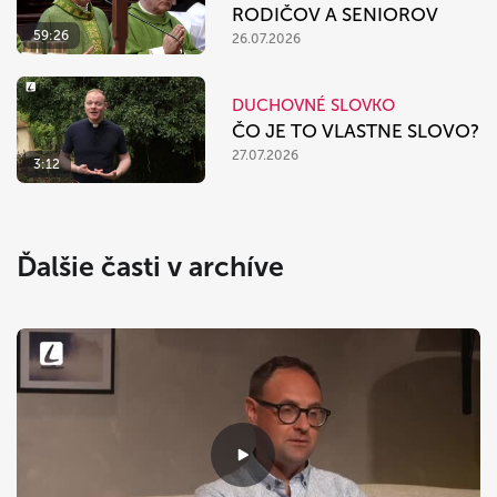
RODIČOV A SENIOROV
59:26
26.07.2026
DUCHOVNÉ SLOVKO
ČO JE TO VLASTNE SLOVO?
27.07.2026
3:12
Ďalšie časti v archíve