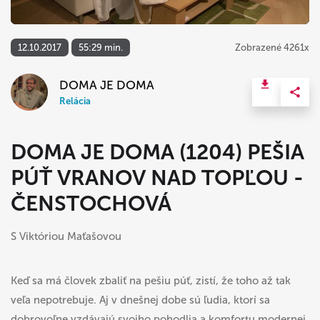
12.10.2017
55:29 min.
Zobrazené 4261x
DOMA JE DOMA
Relácia
DOMA JE DOMA (1204) PEŠIA
PÚŤ VRANOV NAD TOPĽOU -
ČENSTOCHOVÁ
S Viktóriou Maťašovou
Keď sa má človek zbaliť na pešiu púť, zistí, že toho až tak
veľa nepotrebuje. Aj v dnešnej dobe sú ľudia, ktorí sa
dobrovoľne vzdávajú svojho pohodlia a komfortu modernej