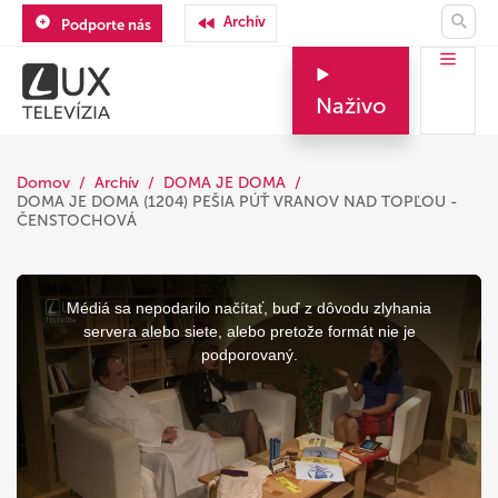
Archív
Podporte nás
Naživo
Domov
Archív
DOMA JE DOMA
DOMA JE DOMA (1204) PEŠIA PÚŤ VRANOV NAD TOPĽOU -
ČENSTOCHOVÁ
This
is
a
Médiá sa nepodarilo načítať, buď z dôvodu zlyhania
modal
window.
servera alebo siete, alebo pretože formát nie je
podporovaný.