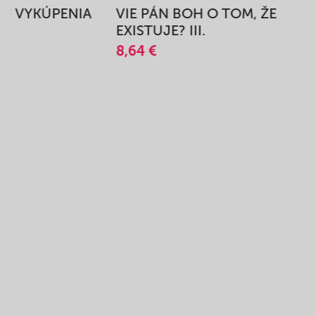
BEH VYKÚPENIA
VIE PÁN BOH O TOM, ŽE
A
EXISTUJE? III.
8,64 €