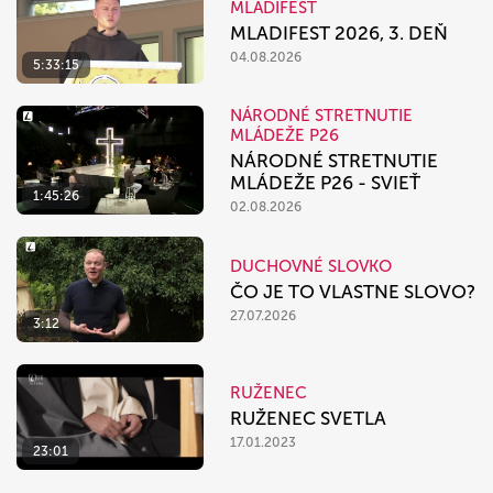
MLADIFEST
MLADIFEST 2026, 3. DEŇ
04.08.2026
5:33:15
NÁRODNÉ STRETNUTIE
MLÁDEŽE P26
NÁRODNÉ STRETNUTIE
MLÁDEŽE P26 - SVIEŤ
1:45:26
02.08.2026
DUCHOVNÉ SLOVKO
ČO JE TO VLASTNE SLOVO?
27.07.2026
3:12
RUŽENEC
RUŽENEC SVETLA
17.01.2023
23:01