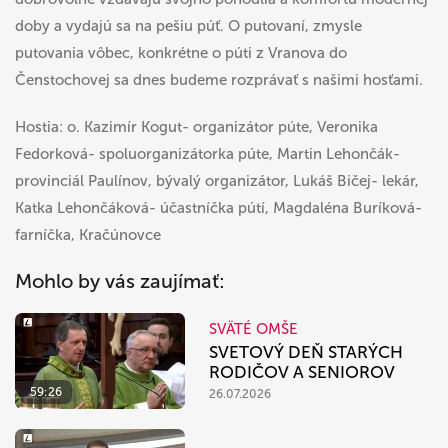
doby a vydajú sa na pešiu púť. O putovaní, zmysle
putovania vôbec, konkrétne o púti z Vranova do
Čenstochovej sa dnes budeme rozprávať s našimi hosťami.
Hostia: o. Kazimír Kogut- organizátor púte, Veronika
Fedorková- spoluorganizátorka púte, Martin Lehončák-
provinciál Paulínov, bývalý organizátor, Lukáš Bičej- lekár,
Katka Lehončáková- účastníčka pútí, Magdaléna Buríková-
farníčka, Kračúnovce
Mohlo by vás zaujímať:
SVÄTÉ OMŠE
SVETOVÝ DEŇ STARÝCH
RODIČOV A SENIOROV
59:26
26.07.2026