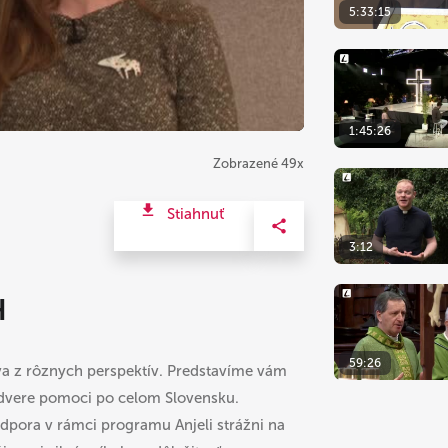
ideo
5:33:15
1:45:26
Zobrazené 49x
Stiahnuť
3:12
H
59:26
tva z rôznych perspektív. Predstavíme vám
a dvere pomoci po celom Slovensku.
odpora v rámci programu Anjeli strážni na