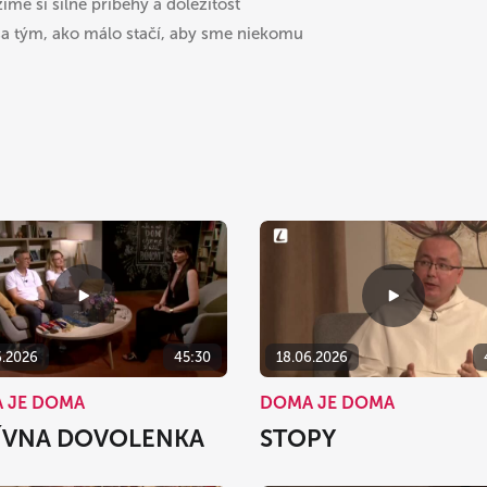
me si silné príbehy a dôležitosť
 sa tým, ako málo stačí, aby sme niekomu
6.2026
45:30
18.06.2026
 JE DOMA
DOMA JE DOMA
ÍVNA DOVOLENKA
STOPY