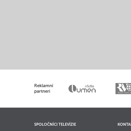
I MOJE
M"
Reklamní
partneri
SPOLOČNÍCI TELEVÍZIE
KONTA