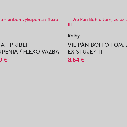
Knihy
IA - PRÍBEH
VIE PÁN BOH O TOM, 
PENIA / FLEXO VÄZBA
EXISTUJE? III.
9 €
8,64 €