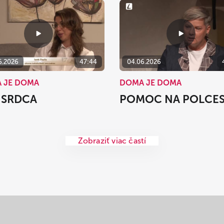
6.2026
47:44
04.06.2026
 JE DOMA
DOMA JE DOMA
 SRDCA
POMOC NA POLCE
Zobraziť viac častí