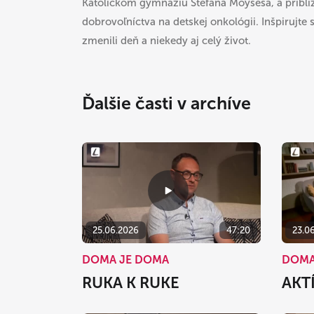
Katolíckom gymnáziu Štefana Moysesa, a priblíži
dobrovoľníctva na detskej onkológii. Inšpirujte
zmenili deň a niekedy aj celý život.
Ďalšie časti v archíve
25.06.2026
47:20
23.0
DOMA JE DOMA
DOMA
RUKA K RUKE
AKT