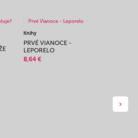
Knihy
Knihy
PRVÉ VIANOCE -
TAJOMS
ŽE
LEPORELO
14,45 €
8,64 €