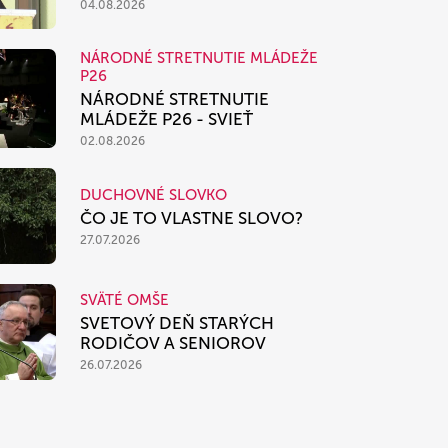
04.08.2026
NÁRODNÉ STRETNUTIE MLÁDEŽE
P26
NÁRODNÉ STRETNUTIE
MLÁDEŽE P26 - SVIEŤ
02.08.2026
DUCHOVNÉ SLOVKO
ČO JE TO VLASTNE SLOVO?
27.07.2026
SVÄTÉ OMŠE
SVETOVÝ DEŇ STARÝCH
RODIČOV A SENIOROV
26.07.2026