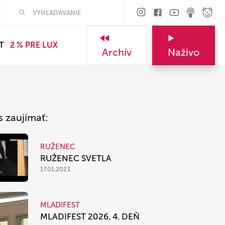
Hľadať
T
2 % PRE LUX
Archív
Naživo
s zaujímať:
RUŽENEC
RUŽENEC SVETLA
17.01.2023
MLADIFEST
MLADIFEST 2026, 4. DEŇ