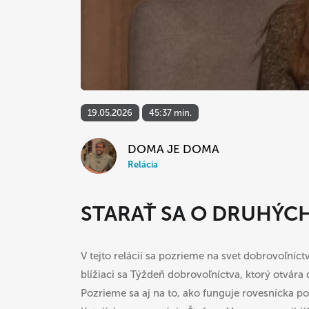
V
19.05.2026
45:37 min.
DOMA JE DOMA
Relácia
STARAŤ SA O DRUHÝC
V tejto relácii sa pozrieme na svet dobrovoľníc
blížiaci sa Týždeň dobrovoľníctva, ktorý otvár
Pozrieme sa aj na to, ako funguje rovesnícka p