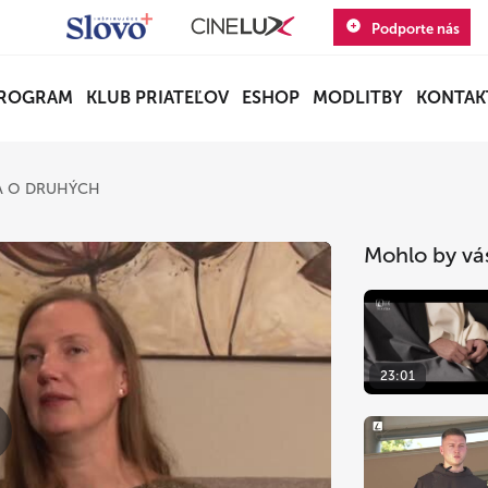
Podporte nás
ROGRAM
KLUB PRIATEĽOV
ESHOP
MODLITBY
KONTAK
A O DRUHÝCH
Mohlo by vá
23:01
lay