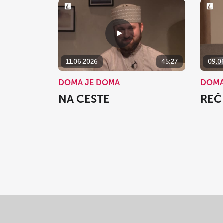
11.06.2026
45:27
09.0
DOMA JE DOMA
DOMA
NA CESTE
REČ