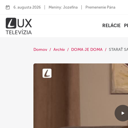
6. augusta 2026
Meniny: Jozefína
Premenenie Pána
RELÁCIE
P
Domov
Archív
DOMA JE DOMA
STARAŤ S
P