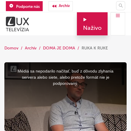
Archív
Podporte nás
Naživo
Domov
Archív
DOMA JE DOMA
RUKA K RUKE
This
is
a
Médiá sa nepodarilo načítať, buď z dôvodu zlyhania
modal
window.
servera alebo siete, alebo pretože formát nie je
podporovaný.