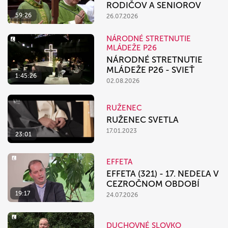
RODIČOV A SENIOROV
59:26
26.07.2026
NÁRODNÉ STRETNUTIE
MLÁDEŽE P26
NÁRODNÉ STRETNUTIE
MLÁDEŽE P26 - SVIEŤ
1:45:26
02.08.2026
RUŽENEC
RUŽENEC SVETLA
17.01.2023
23:01
EFFETA
EFFETA (321) - 17. NEDEĽA V
CEZROČNOM OBDOBÍ
19:17
24.07.2026
DUCHOVNÉ SLOVKO