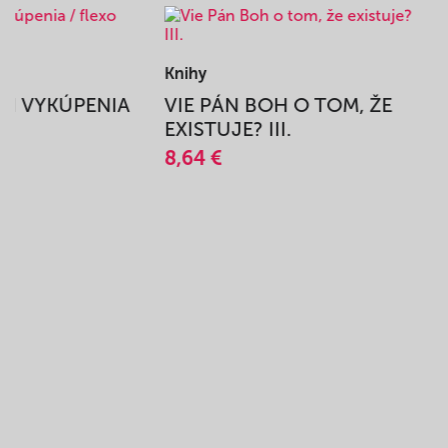
Knihy
BEH VYKÚPENIA
VIE PÁN BOH O TOM, ŽE
A
EXISTUJE? III.
8,64 €