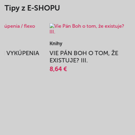
Tipy z E-SHOPU
Knihy
BEH VYKÚPENIA
VIE PÁN BOH O TOM, ŽE
A
EXISTUJE? III.
8,64 €