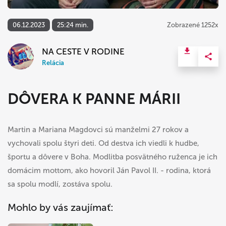
06.12.2023
25:24 min.
Zobrazené 1252x
NA CESTE V RODINE
Relácia
DÔVERA K PANNE MÁRII
Martin a Mariana Magdovci sú manželmi 27 rokov a
vychovali spolu štyri deti. Od destva ich viedli k hudbe,
športu a dôvere v Boha. Modlitba posvätného ruženca je ich
domácim mottom, ako hovoril Ján Pavol II. - rodina, ktorá
sa spolu modlí, zostáva spolu.
Mohlo by vás zaujímať: