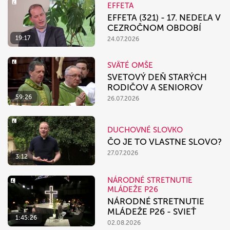
EFFETA
EFFETA (321) - 17. NEDEĽA V
CEZROČNOM OBDOBÍ
19:17
24.07.2026
SVÄTÉ OMŠE
SVETOVÝ DEŇ STARÝCH
RODIČOV A SENIOROV
59:26
26.07.2026
DUCHOVNÉ SLOVKO
ČO JE TO VLASTNE SLOVO?
27.07.2026
3:12
NÁRODNÉ STRETNUTIE
MLÁDEŽE P26
NÁRODNÉ STRETNUTIE
MLÁDEŽE P26 - SVIEŤ
1:45:26
02.08.2026