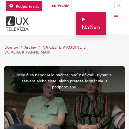
Archív
Podporte nás
Naživo
Domov
Archív
NA CESTE V RODINE
DÔVERA K PANNE MÁRII
This
is
a
Médiá sa nepodarilo načítať, buď z dôvodu zlyhania
modal
window.
servera alebo siete, alebo pretože formát nie je
podporovaný.