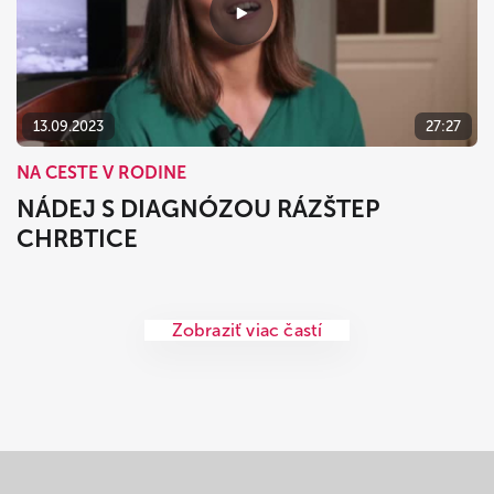
13.09.2023
27:27
NA CESTE V RODINE
NÁDEJ S DIAGNÓZOU RÁZŠTEP
CHRBTICE
Zobraziť viac častí