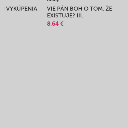
BEH VYKÚPENIA
VIE PÁN BOH O TOM, ŽE
A
EXISTUJE? III.
8,64 €