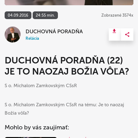
04.09.2016
24:55 min.
Zobrazené 3574x
DUCHOVNÁ PORADŇA
Relácia
DUCHOVNÁ PORADŇA (22)
JE TO NAOZAJ BOŽIA VÔĽA?
S o. Michalom Zamkovským CSsR
S o. Michalom Zamkovským CSsR na tému: Je to naozaj
Božia vôľa?
Mohlo by vás zaujímať: