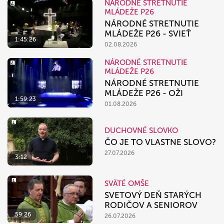
NÁRODNÉ STRETNUTIE
MLÁDEŽE P26
NÁRODNÉ STRETNUTIE
MLÁDEŽE P26 - SVIEŤ
1:45:26
02.08.2026
NÁRODNÉ STRETNUTIE
MLÁDEŽE P26
NÁRODNÉ STRETNUTIE
MLÁDEŽE P26 - OŽI
1:59:23
01.08.2026
DUCHOVNÉ SLOVKO
ČO JE TO VLASTNE SLOVO?
27.07.2026
3:12
SVÄTÉ OMŠE
SVETOVÝ DEŇ STARÝCH
RODIČOV A SENIOROV
59:26
26.07.2026