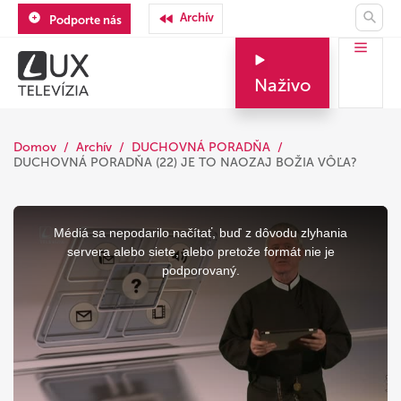
Archív
Podporte nás
Naživo
Domov
Archív
DUCHOVNÁ PORADŇA
DUCHOVNÁ PORADŇA (22) JE TO NAOZAJ BOŽIA VÔĽA?
This
is
a
Médiá sa nepodarilo načítať, buď z dôvodu zlyhania
modal
window.
servera alebo siete, alebo pretože formát nie je
podporovaný.