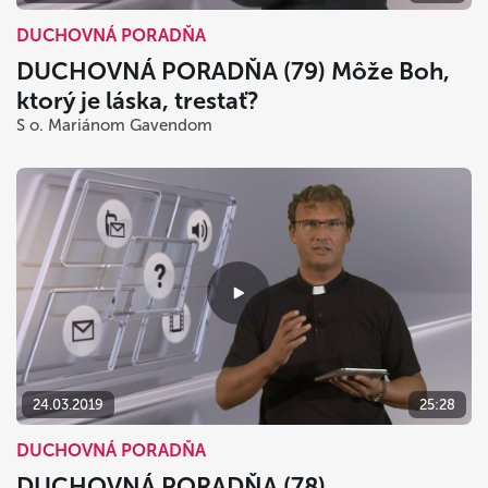
DUCHOVNÁ PORADŇA
DUCHOVNÁ PORADŇA (79) Môže Boh,
ktorý je láska, trestať?
S o. Mariánom Gavendom
24.03.2019
25:28
DUCHOVNÁ PORADŇA
DUCHOVNÁ PORADŇA (78)