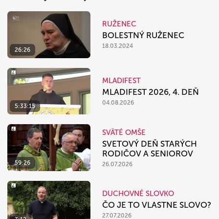
RUŽENEC
BOLESTNÝ RUŽENEC
18.03.2024
26:26
MLADIFEST
MLADIFEST 2026, 4. DEŇ
04.08.2026
5:33:15
SVÄTÉ OMŠE
SVETOVÝ DEŇ STARÝCH
RODIČOV A SENIOROV
59:26
26.07.2026
DUCHOVNÉ SLOVKO
ČO JE TO VLASTNE SLOVO?
27.07.2026