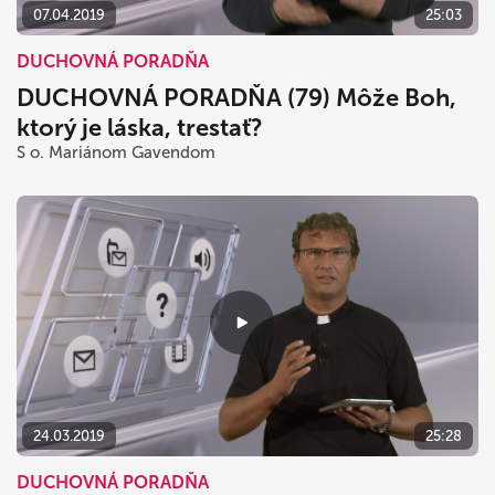
07.04.2019
25:03
DUCHOVNÁ PORADŇA
DUCHOVNÁ PORADŇA (79) Môže Boh,
ktorý je láska, trestať?
S o. Mariánom Gavendom
24.03.2019
25:28
DUCHOVNÁ PORADŇA