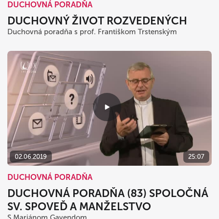
DUCHOVNÁ PORADŇA
DUCHOVNÝ ŽIVOT ROZVEDENÝCH
Duchovná poradňa s prof. Františkom Trstenským
02.06.2019
25:07
DUCHOVNÁ PORADŇA
DUCHOVNÁ PORADŇA (83) SPOLOČNÁ
SV. SPOVEĎ A MANŽELSTVO
S Mariánom Gavendom