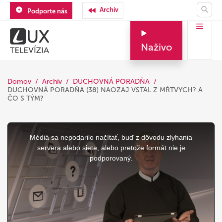
Archív
Podporte nás
Naživo
Domov
Archív
DUCHOVNÁ PORADŇA
DUCHOVNÁ PORADŇA (38) NAOZAJ VSTAL Z MŔTVYCH? A
ČO S TÝM?
This
is
a
Médiá sa nepodarilo načítať, buď z dôvodu zlyhania
modal
window.
servera alebo siete, alebo pretože formát nie je
podporovaný.