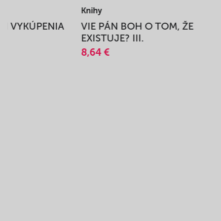
Knihy
BEH VYKÚPENIA
VIE PÁN BOH O TOM, ŽE
A
EXISTUJE? III.
8,64 €