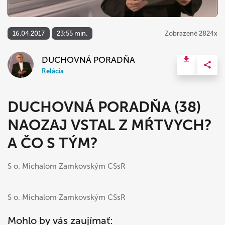
16.04.2017
23:55 min.
Zobrazené 2824x
DUCHOVNÁ PORADŇA
Relácia
DUCHOVNÁ PORADŇA (38)
NAOZAJ VSTAL Z MŔTVYCH?
A ČO S TÝM?
S o. Michalom Zamkovským CSsR
S o. Michalom Zamkovským CSsR
Mohlo by vás zaujímať: