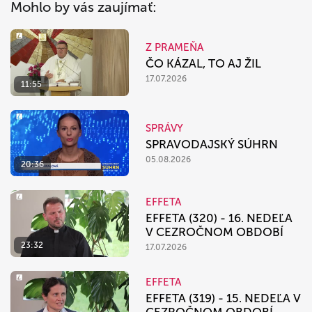
Mohlo by vás zaujímať:
Z PRAMEŇA
ČO KÁZAL, TO AJ ŽIL
17.07.2026
11:55
SPRÁVY
SPRAVODAJSKÝ SÚHRN
05.08.2026
20:36
EFFETA
EFFETA (320) - 16. NEDEĽA
V CEZROČNOM OBDOBÍ
23:32
17.07.2026
EFFETA
EFFETA (319) - 15. NEDEĽA V