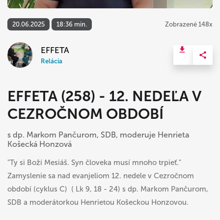
20.06.2025
18:36 min.
Zobrazené 148x
EFFETA
Relácia
EFFETA (258) - 12. NEDEĽA V
CEZROČNOM OBDOBÍ
s dp. Markom Pančurom, SDB, moderuje Henrieta
Košecká Honzová
"Ty si Boží Mesiáš. Syn človeka musí mnoho trpieť."
Zamyslenie sa nad evanjeliom 12. nedele v Cezročnom
období (cyklus C) ( Lk 9, 18 - 24) s dp. Markom Pančurom,
SDB a moderátorkou Henrietou Košeckou Honzovou.