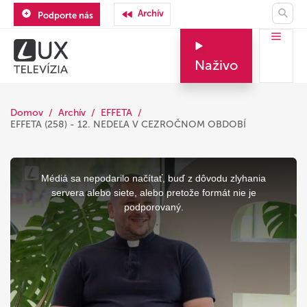
Archív
Podporte nás
Naživo
Domov
Archív
EFFETA
EFFETA (258) - 12. NEDEĽA V CEZROČNOM OBDOBÍ
This
is
a
Médiá sa nepodarilo načítať, buď z dôvodu zlyhania
modal
window.
servera alebo siete, alebo pretože formát nie je
podporovaný.