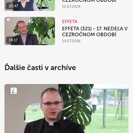
CEZROČNOM OBDOBÍ
22:47
10.07.2026
EFFETA
EFFETA (321) - 17. NEDEĽA V
CEZROČNOM OBDOBÍ
19:17
24.07.2026
Ďalšie časti v archíve