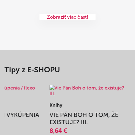
Zobraziť viac častí
Tipy z E-SHOPU
Knihy
BEH VYKÚPENIA
VIE PÁN BOH O TOM, ŽE
A
EXISTUJE? III.
8,64 €