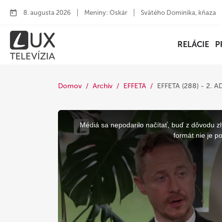
8. augusta 2026
Meniny: Oskár
Svätého Dominika, kňaza
RELÁCIE
P
Domov
Archív
EFFETA
EFFETA (288) - 2.
This
is
a
Médiá sa nepodarilo načítať, buď z dôvodu zl
modal
window.
formát nie je p