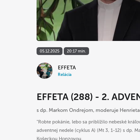
05.12.2025
20:17 min.
EFFETA
Relácia
EFFETA (288) - 2. AD
s dp. Markom Ondrejom, moderuje Henriet
"Robte pokánie, lebo sa priblížilo nebeské kráľ
adventnej nedele (cyklus A) (Mt 3, 1-12) s dp
Košeckou Honzovou.