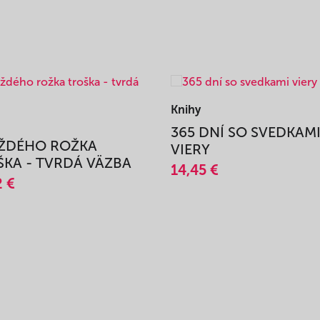
Knihy
365 DNÍ SO SVEDKAM
AŽDÉHO ROŽKA
VIERY
KA - TVRDÁ VÄZBA
14,45 €
2 €