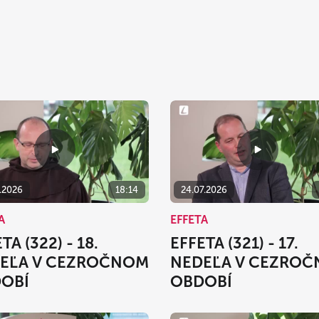
7.2026
18:14
24.07.2026
A
EFFETA
TA (322) - 18.
EFFETA (321) - 17.
EĽA V CEZROČNOM
NEDEĽA V CEZRO
OBÍ
OBDOBÍ