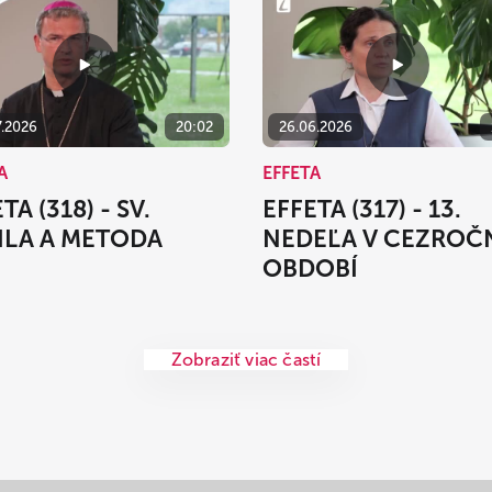
7.2026
20:02
26.06.2026
A
EFFETA
TA (318) - SV.
EFFETA (317) - 13.
ILA A METODA
NEDEĽA V CEZRO
OBDOBÍ
Zobraziť viac častí