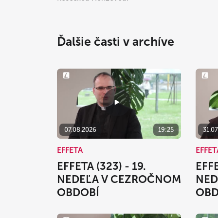
Ďalšie časti v archíve
07.08.2026
19:25
31.0
EFFETA
EFFET
EFFETA (323) - 19.
EFFE
NEDEĽA V CEZROČNOM
NED
OBDOBÍ
OBD