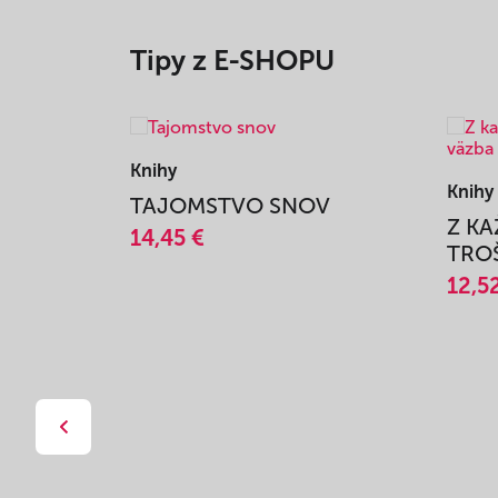
Tipy z E-SHOPU
Knihy
Knihy
TAJOMSTVO SNOV
Z K
14,45 €
TROŠ
12,5