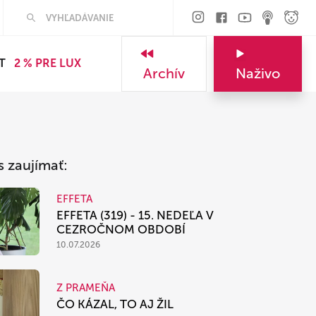
Hľadať
T
2 % PRE LUX
Archív
Naživo
s zaujímať:
EFFETA
EFFETA (319) - 15. NEDEĽA V
CEZROČNOM OBDOBÍ
10.07.2026
Z PRAMEŇA
ČO KÁZAL, TO AJ ŽIL