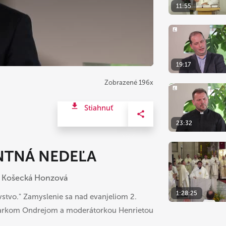
11:55
19:17
Zobrazené 196x
Stiahnuť
23:32
VENTNÁ NEDEĽA
a Košecká Honzová
1:28:25
ovstvo." Zamyslenie sa nad evanjeliom 2.
. Markom Ondrejom a moderátorkou Henrietou