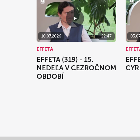
10.07.2026
22:47
03.0
EFFETA
EFFET
EFFETA (319) - 15.
EFFE
NEDEĽA V CEZROČNOM
CYR
OBDOBÍ