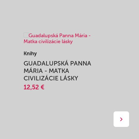
Knihy
Knihy
I
GUADALUPSKÁ PANNA
ZAŽIŤ M
MÁRIA - MATKA
SPRIEVO
CIVILIZÁCIE LÁSKY
12,51 €
12,52 €