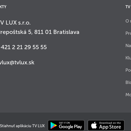
KTY
TV
O 
V LUX s.r.o.
repoštská 5, 811 01 Bratislava
Pr
Na
421 2 21 29 55 55
Kl
vlux@tvlux.sk
Po
Bl
Mo
Stiahnuť aplikáciu TV LUX