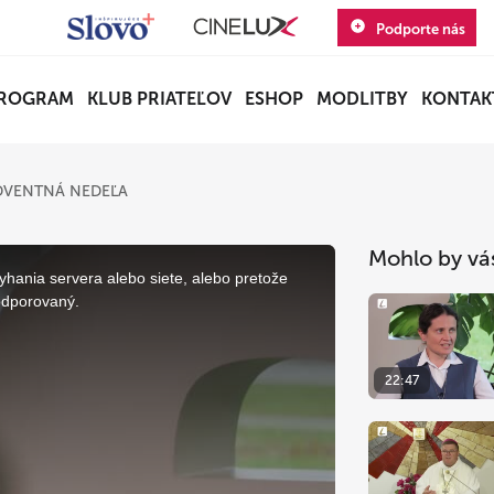
Podporte nás
ROGRAM
KLUB PRIATEĽOV
ESHOP
MODLITBY
KONTAK
 ADVENTNÁ NEDEĽA
Mohlo by vá
yhania servera alebo siete, alebo pretože
odporovaný.
22:47