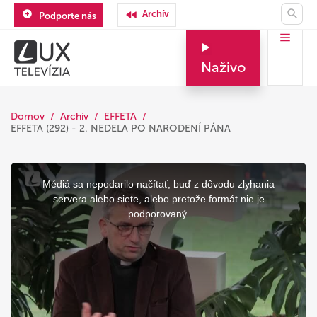
Archív
Podporte nás
Naživo
Domov
Archív
EFFETA
EFFETA (292) - 2. NEDEĽA PO NARODENÍ PÁNA
This
is
a
Médiá sa nepodarilo načítať, buď z dôvodu zlyhania
modal
window.
servera alebo siete, alebo pretože formát nie je
podporovaný.