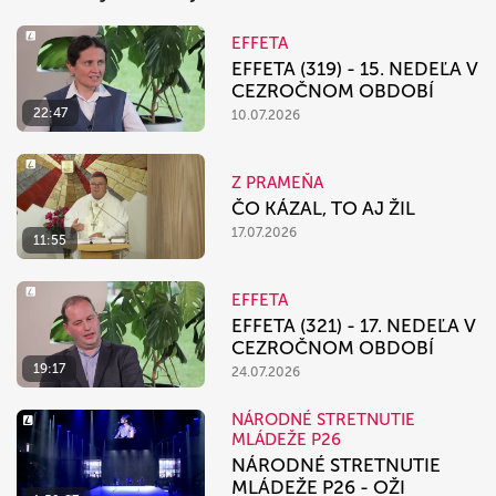
EFFETA
EFFETA (319) - 15. NEDEĽA V
CEZROČNOM OBDOBÍ
22:47
10.07.2026
Z PRAMEŇA
ČO KÁZAL, TO AJ ŽIL
17.07.2026
11:55
EFFETA
EFFETA (321) - 17. NEDEĽA V
CEZROČNOM OBDOBÍ
19:17
24.07.2026
NÁRODNÉ STRETNUTIE
MLÁDEŽE P26
NÁRODNÉ STRETNUTIE
MLÁDEŽE P26 - OŽI