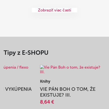
Zobraziť viac častí
Tipy z E-SHOPU
Knihy
BEH VYKÚPENIA
VIE PÁN BOH O TOM, ŽE
A
EXISTUJE? III.
8,64 €