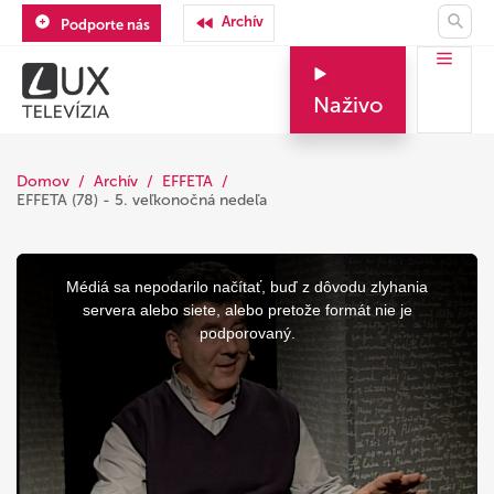
Archív
Podporte nás
Naživo
Domov
Archív
EFFETA
EFFETA (78) - 5. veľkonočná nedeľa
This
is
a
Médiá sa nepodarilo načítať, buď z dôvodu zlyhania
modal
window.
servera alebo siete, alebo pretože formát nie je
podporovaný.