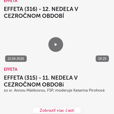
19.06.2026
22:16
EFFETA
EFFETA (316) - 12. NEDEĽA V
CEZROČNOM OBDOBÍ
12.06.2026
19:25
EFFETA
EFFETA (315) - 11. NEDEĽA V
CEZROČNOM OBDOBí
so sr. Annou Mátikovou, FSP, moderuje Katarína Pirohová