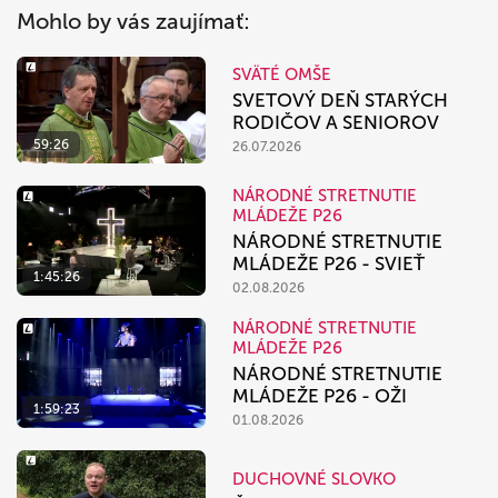
Mohlo by vás zaujímať:
SVÄTÉ OMŠE
SVETOVÝ DEŇ STARÝCH
RODIČOV A SENIOROV
59:26
26.07.2026
NÁRODNÉ STRETNUTIE
MLÁDEŽE P26
NÁRODNÉ STRETNUTIE
MLÁDEŽE P26 - SVIEŤ
1:45:26
02.08.2026
NÁRODNÉ STRETNUTIE
MLÁDEŽE P26
NÁRODNÉ STRETNUTIE
MLÁDEŽE P26 - OŽI
1:59:23
01.08.2026
DUCHOVNÉ SLOVKO