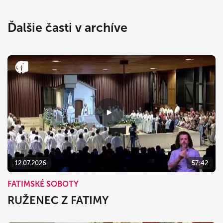
Ďalšie časti v archíve
12.07.2026
57:42
FATIMSKÉ SOBOTY
RUŽENEC Z FATIMY