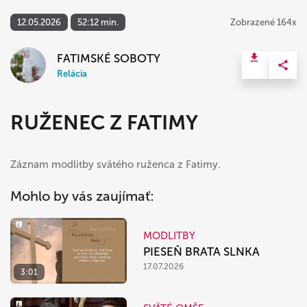
12.05.2026
52:12 min.
Zobrazené 164x
FATIMSKÉ SOBOTY
Relácia
RUŽENEC Z FATIMY
Záznam modlitby svätého ruženca z Fatimy.
Mohlo by vás zaujímať:
MODLITBY
PIESEŇ BRATA SLNKA
17.07.2026
3:01