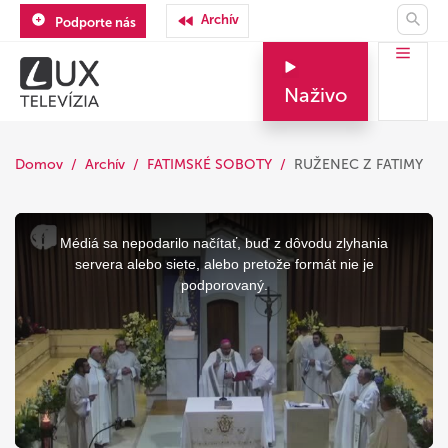
Archív
Podporte nás
Naživo
Domov
Archív
FATIMSKÉ SOBOTY
RUŽENEC Z FATIMY
This
is
a
Médiá sa nepodarilo načítať, buď z dôvodu zlyhania
modal
window.
servera alebo siete, alebo pretože formát nie je
podporovaný.