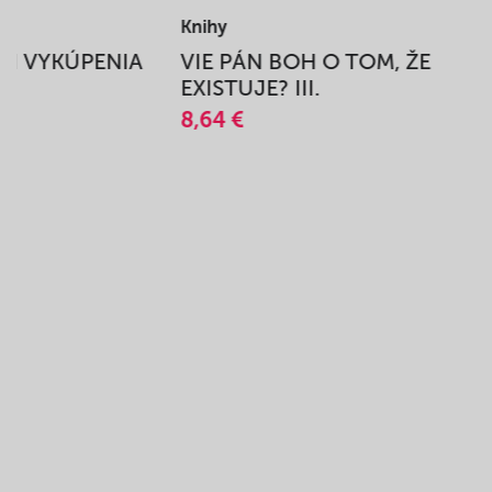
Knihy
BEH VYKÚPENIA
VIE PÁN BOH O TOM, ŽE
A
EXISTUJE? III.
8,64 €