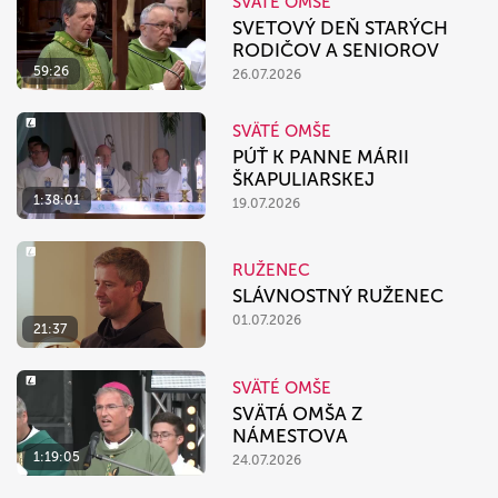
SVÄTÉ OMŠE
SVETOVÝ DEŇ STARÝCH
RODIČOV A SENIOROV
59:26
26.07.2026
SVÄTÉ OMŠE
PÚŤ K PANNE MÁRII
ŠKAPULIARSKEJ
1:38:01
19.07.2026
RUŽENEC
SLÁVNOSTNÝ RUŽENEC
01.07.2026
21:37
SVÄTÉ OMŠE
SVÄTÁ OMŠA Z
NÁMESTOVA
1:19:05
24.07.2026