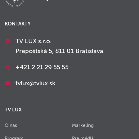
KONTAKTY
TV LUX s.r.o.
Prepoštská 5, 811 01 Bratislava
+421 2 21 29 55 55
tvlux@tvlux.sk
TV LUX
O nás
Marketing
Program
Pre médiá