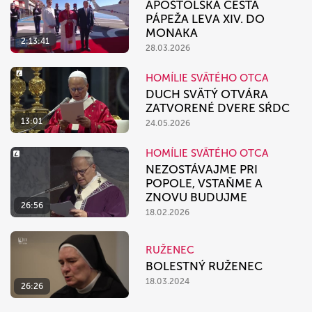
APOŠTOLSKÁ CESTA
PÁPEŽA LEVA XIV. DO
MONAKA
2:13:41
28.03.2026
HOMÍLIE SVÄTÉHO OTCA
DUCH SVÄTÝ OTVÁRA
ZATVORENÉ DVERE SŔDC
13:01
24.05.2026
HOMÍLIE SVÄTÉHO OTCA
NEZOSTÁVAJME PRI
POPOLE, VSTAŇME A
ZNOVU BUDUJME
26:56
18.02.2026
RUŽENEC
BOLESTNÝ RUŽENEC
18.03.2024
26:26