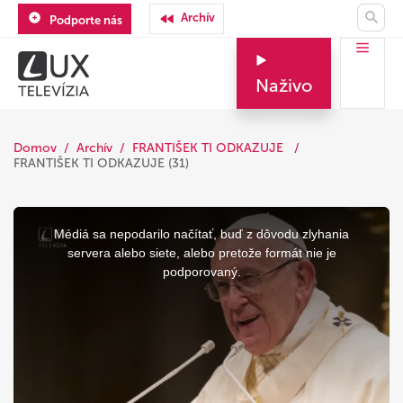
Archív
Podporte nás
Naživo
Domov
Archív
FRANTIŠEK TI ODKAZUJE
FRANTIŠEK TI ODKAZUJE (31)
This
is
a
Médiá sa nepodarilo načítať, buď z dôvodu zlyhania
modal
window.
servera alebo siete, alebo pretože formát nie je
podporovaný.