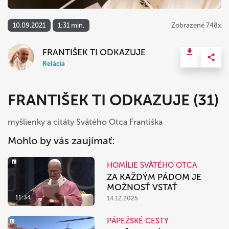
10.09.2021
1:31 min.
Zobrazené 748x
FRANTIŠEK TI ODKAZUJE
Relácia
FRANTIŠEK TI ODKAZUJE (31)
myšlienky a citáty Svätého Otca Františka
Mohlo by vás zaujímať:
HOMÍLIE SVÄTÉHO OTCA
ZA KAŽDÝM PÁDOM JE
MOŽNOSŤ VSTAŤ
11:34
14.12.2025
PÁPEŽSKÉ CESTY