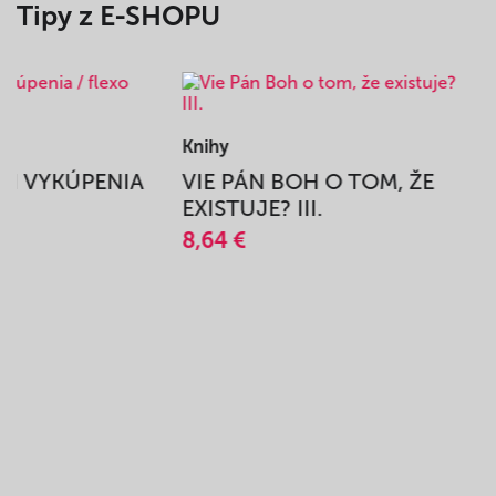
Tipy z E-SHOPU
Knihy
BEH VYKÚPENIA
VIE PÁN BOH O TOM, ŽE
A
EXISTUJE? III.
8,64 €