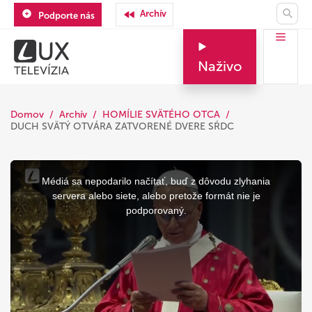
Archív
Podporte nás
Naživo
Domov
Archív
HOMÍLIE SVÄTÉHO OTCA
DUCH SVÄTÝ OTVÁRA ZATVORENÉ DVERE SŔDC
This
is
a
Médiá sa nepodarilo načítať, buď z dôvodu zlyhania
modal
window.
servera alebo siete, alebo pretože formát nie je
podporovaný.