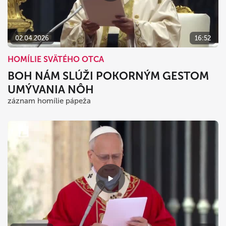
02.04.2026
16:52
HOMÍLIE SVÄTÉHO OTCA
BOH NÁM SLÚŽI POKORNÝM GESTOM
UMÝVANIA NÔH
záznam homílie pápeža