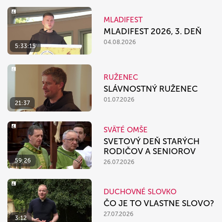
MLADIFEST
MLADIFEST 2026, 3. DEŇ
04.08.2026
5:33:15
RUŽENEC
SLÁVNOSTNÝ RUŽENEC
01.07.2026
21:37
SVÄTÉ OMŠE
SVETOVÝ DEŇ STARÝCH
RODIČOV A SENIOROV
59:26
26.07.2026
DUCHOVNÉ SLOVKO
ČO JE TO VLASTNE SLOVO?
27.07.2026
3:12