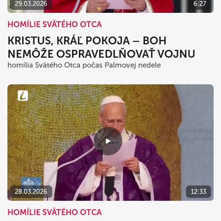
29.03.2026
6:27
HOMÍLIE SVÄTÉHO OTCA
KRISTUS, KRÁĽ POKOJA – BOH
NEMÔŽE OSPRAVEDLŇOVAŤ VOJNU
homília Svätého Otca počas Palmovej nedele
28.03.2026
12:33
HOMÍLIE SVÄTÉHO OTCA