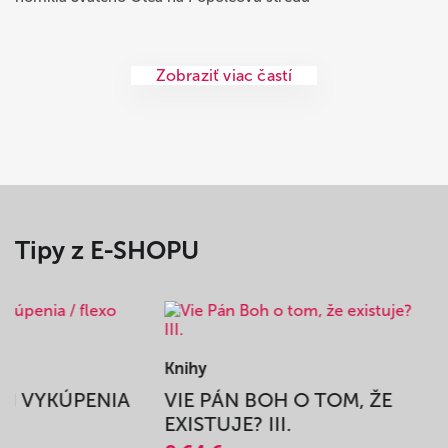
Zobraziť viac častí
Tipy z E-SHOPU
Knihy
BEH VYKÚPENIA
VIE PÁN BOH O TOM, ŽE
A
EXISTUJE? III.