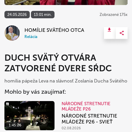
24.05.2026
13:01 min.
Zobrazené 175x
HOMÍLIE SVÄTÉHO OTCA
Relácia
DUCH SVÄTÝ OTVÁRA
ZATVORENÉ DVERE SŔDC
homília pápeža Leva na slávnosť Zoslania Ducha Svätého
Mohlo by vás zaujímať:
NÁRODNÉ STRETNUTIE
MLÁDEŽE P26
NÁRODNÉ STRETNUTIE
MLÁDEŽE P26 - SVIEŤ
1:45:26
02.08.2026