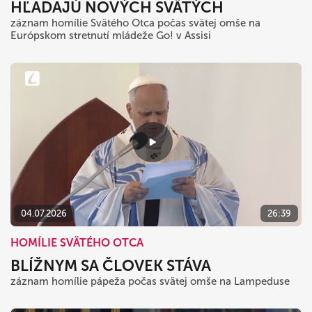
HĽADAJÚ NOVÝCH SVÄTÝCH
záznam homílie Svätého Otca počas svätej omše na
Európskom stretnutí mládeže Go! v Assisi
04.07.2026
26:39
HOMÍLIE SVÄTÉHO OTCA
BLÍŽNYM SA ČLOVEK STÁVA
záznam homílie pápeža počas svätej omše na Lampeduse