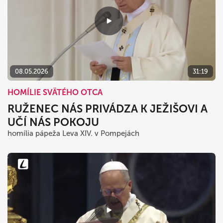
08.05.2026
31:19
HOMÍLIE SVÄTÉHO OTCA
RUŽENEC NÁS PRIVÁDZA K JEŽIŠOVI A
UČÍ NÁS POKOJU
homília pápeža Leva XIV. v Pompejách