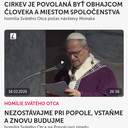
CIRKEV JE POVOLANÁ BYŤ OBHAJCOM
ČLOVEKA A MIESTOM SPOLOČENSTVA
homília Svätého Otca počas návštevy Monaka
18.02.2026
26:56
HOMÍLIE SVÄTÉHO OTCA
NEZOSTÁVAJME PRI POPOLE, VSTAŇME
A ZNOVU BUDUJME
homília Svätého Otca na Popolcovú stredu