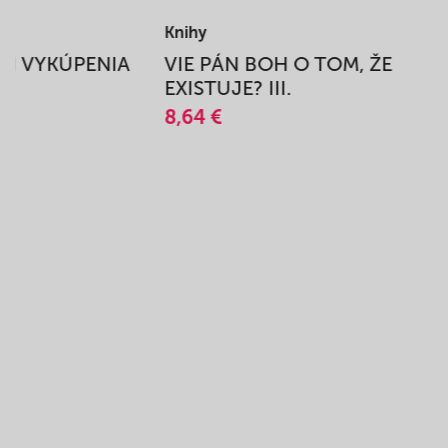
Knihy
BEH VYKÚPENIA
VIE PÁN BOH O TOM, ŽE
A
EXISTUJE? III.
8,64 €