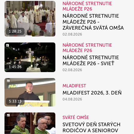
NÁRODNÉ STRETNUTIE
MLÁDEŽE P26
NÁRODNÉ STRETNUTIE
MLÁDEŽE P26 -
ZÁVEREČNÁ SVÄTÁ OMŠA
1:28:25
02.08.2026
NÁRODNÉ STRETNUTIE
MLÁDEŽE P26
NÁRODNÉ STRETNUTIE
MLÁDEŽE P26 - SVIEŤ
1:45:26
02.08.2026
MLADIFEST
MLADIFEST 2026, 3. DEŇ
04.08.2026
5:33:15
SVÄTÉ OMŠE
SVETOVÝ DEŇ STARÝCH
RODIČOV A SENIOROV