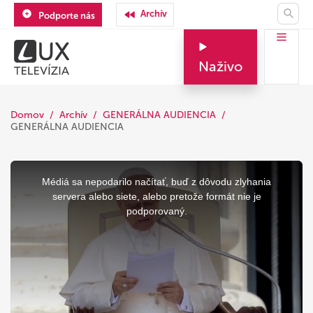
Archív
Podporte nás
Naživo
Domov
Archív
GENERÁLNA AUDIENCIA
GENERÁLNA AUDIENCIA
This
is
a
Médiá sa nepodarilo načítať, buď z dôvodu zlyhania
modal
window.
servera alebo siete, alebo pretože formát nie je
podporovaný.