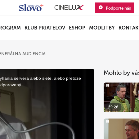
Podporte nás
ROGRAM
KLUB PRIATEĽOV
ESHOP
MODLITBY
KONTAK
ENERÁLNA AUDIENCIA
Mohlo by vá
yhania servera alebo siete, alebo pretože
odporovaný.
59:26