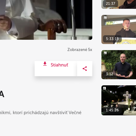
21:37
5:33:15
Zobrazené 5x
Stiahnuť
3:12
A
1:45:26
ikmi, ktorí prichádzajú navštíviť Večné