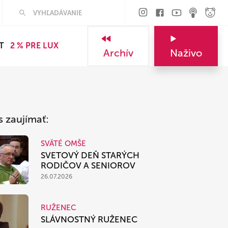
Hľadať
T
2 % PRE LUX
Archív
Naživo
s zaujímať:
SVÄTÉ OMŠE
SVETOVÝ DEŇ STARÝCH
RODIČOV A SENIOROV
26.07.2026
RUŽENEC
SLÁVNOSTNÝ RUŽENEC