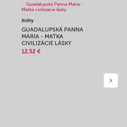
Knihy
Knihy
I
GUADALUPSKÁ PANNA
ZAŽIŤ M
MÁRIA - MATKA
SPRIEVO
CIVILIZÁCIE LÁSKY
12,51 €
12,52 €