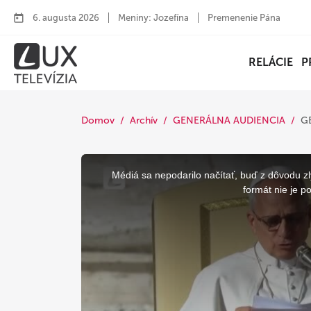
6. augusta 2026
Meniny: Jozefína
Premenenie Pána
RELÁCIE
P
Domov
Archív
GENERÁLNA AUDIENCIA
G
This
is
a
Médiá sa nepodarilo načítať, buď z dôvodu zl
modal
window.
formát nie je p