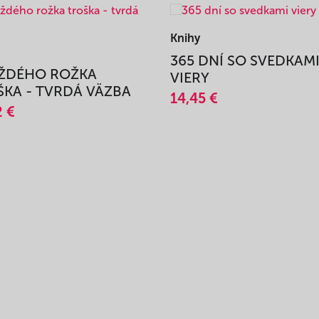
Knihy
365 DNÍ SO SVEDKAM
AŽDÉHO ROŽKA
VIERY
KA - TVRDÁ VÄZBA
14,45 €
2 €