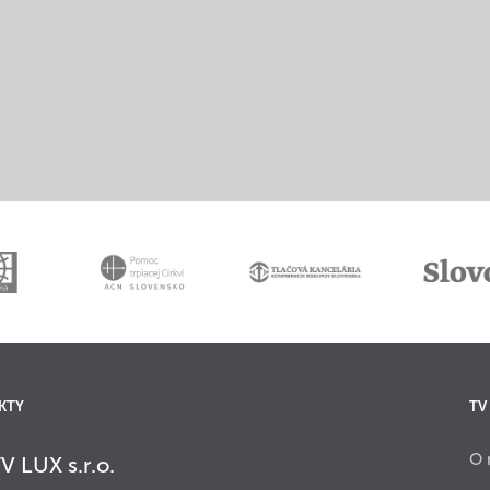
KTY
TV
O 
V LUX s.r.o.