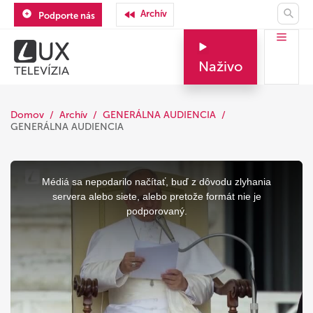
Archív
Podporte nás
Naživo
Domov
Archív
GENERÁLNA AUDIENCIA
GENERÁLNA AUDIENCIA
This
is
a
Médiá sa nepodarilo načítať, buď z dôvodu zlyhania
modal
window.
servera alebo siete, alebo pretože formát nie je
podporovaný.