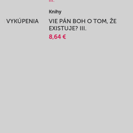
Knihy
BEH VYKÚPENIA
VIE PÁN BOH O TOM, ŽE
A
EXISTUJE? III.
8,64 €