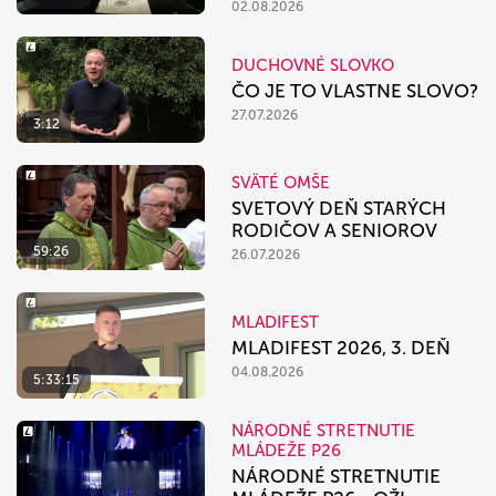
02.08.2026
DUCHOVNÉ SLOVKO
ČO JE TO VLASTNE SLOVO?
27.07.2026
3:12
SVÄTÉ OMŠE
SVETOVÝ DEŇ STARÝCH
RODIČOV A SENIOROV
59:26
26.07.2026
MLADIFEST
MLADIFEST 2026, 3. DEŇ
04.08.2026
5:33:15
NÁRODNÉ STRETNUTIE
MLÁDEŽE P26
NÁRODNÉ STRETNUTIE