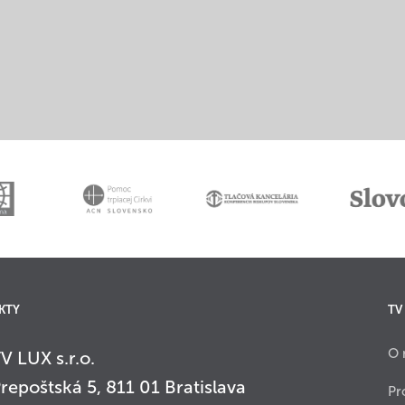
KTY
TV
O 
V LUX s.r.o.
repoštská 5, 811 01 Bratislava
Pr