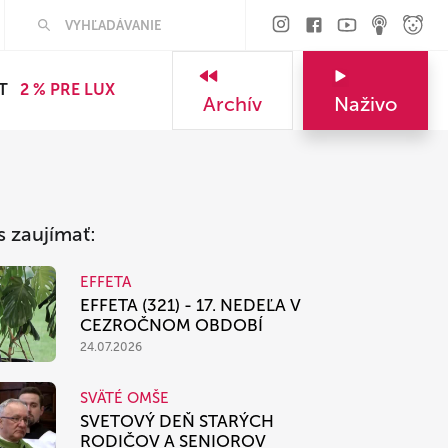
Hľadať
T
2 % PRE LUX
Archív
Naživo
s zaujímať:
EFFETA
EFFETA (321) - 17. NEDEĽA V
CEZROČNOM OBDOBÍ
24.07.2026
SVÄTÉ OMŠE
SVETOVÝ DEŇ STARÝCH
RODIČOV A SENIOROV