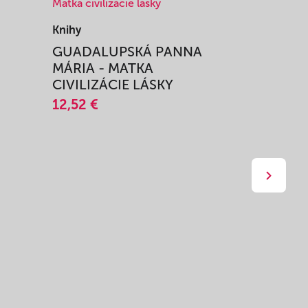
Knihy
Knihy
I
GUADALUPSKÁ PANNA
ZAŽIŤ M
MÁRIA - MATKA
SPRIEVO
CIVILIZÁCIE LÁSKY
12,51 €
12,52 €