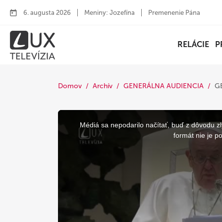
6. augusta 2026
Meniny: Jozefína
Premenenie Pána
RELÁCIE
P
Domov
Archív
GENERÁLNA AUDIENCIA
G
This
is
a
Médiá sa nepodarilo načítať, buď z dôvodu zl
modal
window.
formát nie je p