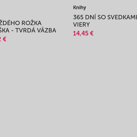
Knihy
365 DNÍ SO SVEDKAM
AŽDÉHO ROŽKA
VIERY
KA - TVRDÁ VÄZBA
14,45 €
2 €