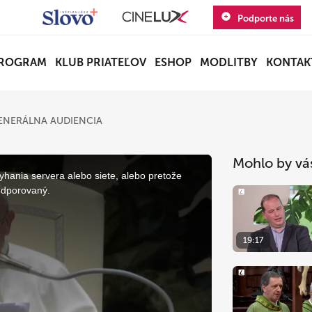
Podporte nás
ROGRAM
KLUB PRIATEĽOV
ESHOP
MODLITBY
KONTAK
ENERÁLNA AUDIENCIA
Mohlo by vá
yhania servera alebo siete, alebo pretože
odporovaný.
19:17