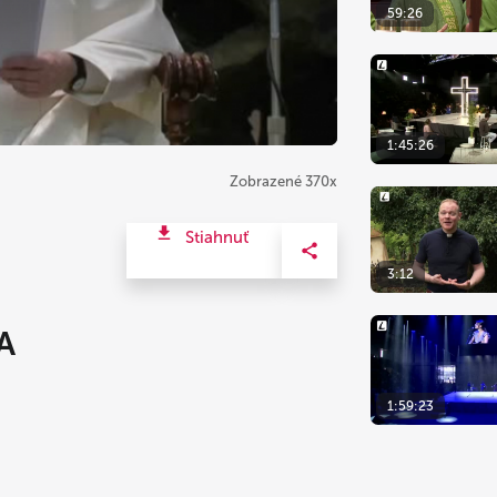
59:26
1:45:26
Zobrazené 370x
Stiahnuť
3:12
A
1:59:23