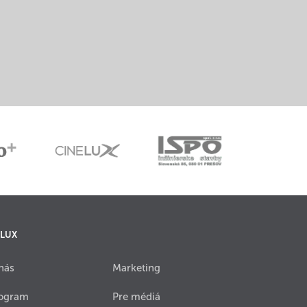
 LUX
nás
Marketing
ogram
Pre médiá