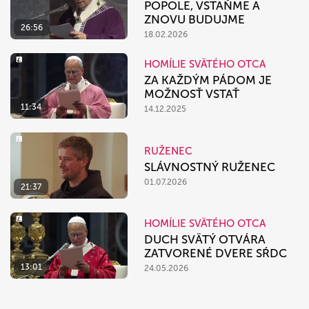
POPOLE, VSTAŇME A
ZNOVU BUDUJME
26:56
18.02.2026
HOMÍLIE SVÄTÉHO OTCA
ZA KAŽDÝM PÁDOM JE
MOŽNOSŤ VSTAŤ
11:34
14.12.2025
RUŽENEC
SLÁVNOSTNÝ RUŽENEC
01.07.2026
21:37
HOMÍLIE SVÄTÉHO OTCA
DUCH SVÄTÝ OTVÁRA
ZATVORENÉ DVERE SŔDC
13:01
24.05.2026