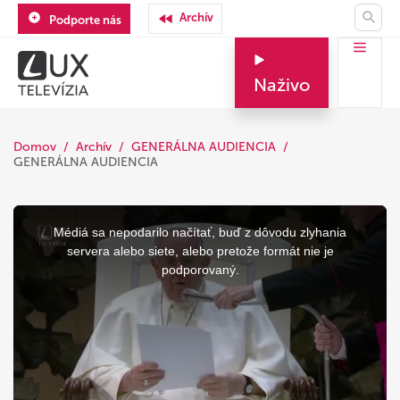
Archív
Podporte nás
Naživo
Domov
Archív
GENERÁLNA AUDIENCIA
GENERÁLNA AUDIENCIA
This
is
a
Médiá sa nepodarilo načítať, buď z dôvodu zlyhania
modal
window.
servera alebo siete, alebo pretože formát nie je
podporovaný.