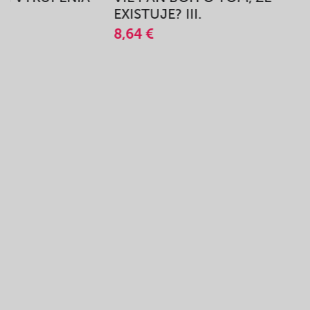
A
EXISTUJE? III.
8,64 €