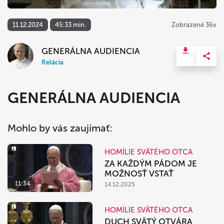
11.12.2024
45:33 min.
Zobrazené 36x
GENERÁLNA AUDIENCIA
Relácia
GENERÁLNA AUDIENCIA
Mohlo by vás zaujímať:
HOMÍLIE SVÄTÉHO OTCA
ZA KAŽDÝM PÁDOM JE
MOŽNOSŤ VSTAŤ
11:34
14.12.2025
HOMÍLIE SVÄTÉHO OTCA
DUCH SVÄTÝ OTVÁRA