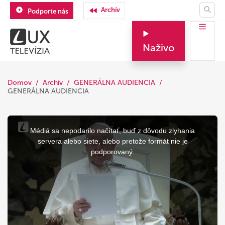
Archív
Podporte nás
Naživo
Domov
Archív
GENERÁLNA AUDIENCIA
GENERÁLNA AUDIENCIA
This
is
a
Médiá sa nepodarilo načítať, buď z dôvodu zlyhania
modal
window.
servera alebo siete, alebo pretože formát nie je
podporovaný.