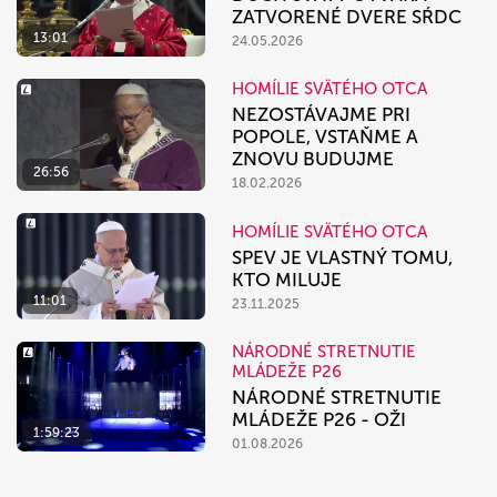
ZATVORENÉ DVERE SŔDC
13:01
24.05.2026
HOMÍLIE SVÄTÉHO OTCA
NEZOSTÁVAJME PRI
POPOLE, VSTAŇME A
ZNOVU BUDUJME
26:56
18.02.2026
HOMÍLIE SVÄTÉHO OTCA
SPEV JE VLASTNÝ TOMU,
KTO MILUJE
11:01
23.11.2025
NÁRODNÉ STRETNUTIE
MLÁDEŽE P26
NÁRODNÉ STRETNUTIE
MLÁDEŽE P26 - OŽI
1:59:23
01.08.2026