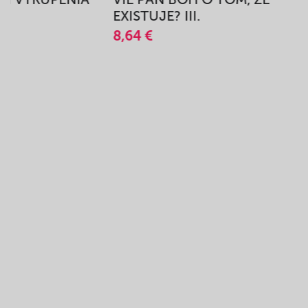
A
EXISTUJE? III.
8,64 €