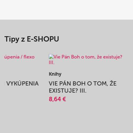
Tipy z E-SHOPU
Knihy
BEH VYKÚPENIA
VIE PÁN BOH O TOM, ŽE
A
EXISTUJE? III.
8,64 €