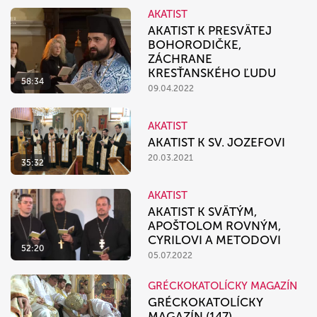
AKATIST
AKATIST K PRESVÄTEJ
BOHORODIČKE,
ZÁCHRANE
KRESŤANSKÉHO ĽUDU
58:34
09.04.2022
AKATIST
AKATIST K SV. JOZEFOVI
20.03.2021
35:32
AKATIST
AKATIST K SVÄTÝM,
APOŠTOLOM ROVNÝM,
CYRILOVI A METODOVI
52:20
05.07.2022
GRÉCKOKATOLÍCKY MAGAZÍN
GRÉCKOKATOLÍCKY
MAGAZÍN (147)