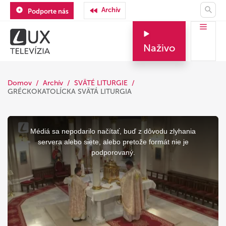
Archív
Podporte nás
Naživo
Domov
Archív
SVÄTÉ LITURGIE
GRÉCKOKATOLÍCKA SVÄTÁ LITURGIA
This
is
a
Médiá sa nepodarilo načítať, buď z dôvodu zlyhania
modal
window.
servera alebo siete, alebo pretože formát nie je
podporovaný.