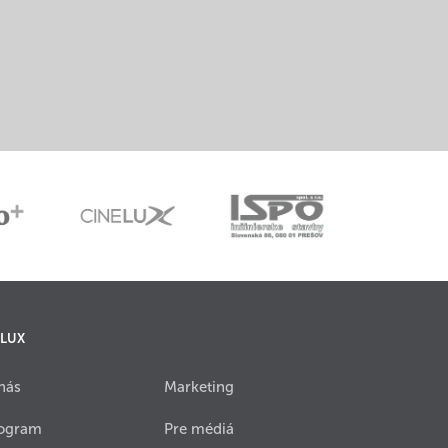
 LUX
nás
Marketing
ogram
Pre médiá