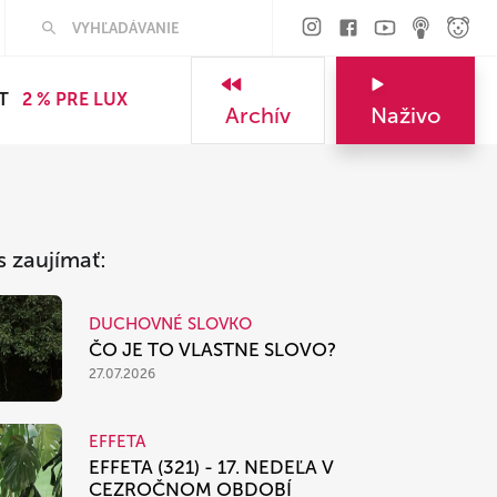
Hľadať
T
2 % PRE LUX
Archív
Naživo
s zaujímať:
DUCHOVNÉ SLOVKO
ČO JE TO VLASTNE SLOVO?
27.07.2026
EFFETA
EFFETA (321) - 17. NEDEĽA V
CEZROČNOM OBDOBÍ