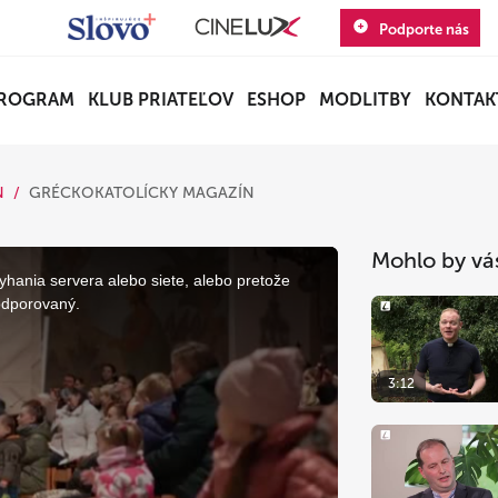
Podporte nás
ROGRAM
KLUB PRIATEĽOV
ESHOP
MODLITBY
KONTAK
N
GRÉCKOKATOLÍCKY MAGAZÍN
Mohlo by vá
yhania servera alebo siete, alebo pretože
odporovaný.
3:12