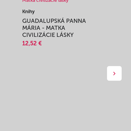
Knihy
Knihy
I
GUADALUPSKÁ PANNA
ZAŽIŤ M
MÁRIA - MATKA
SPRIEVO
CIVILIZÁCIE LÁSKY
12,51 €
12,52 €