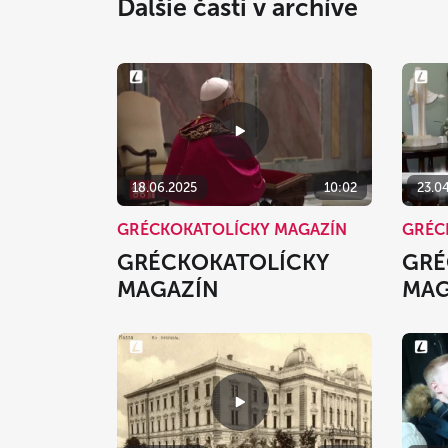
Ďalšie časti v archíve
18.06.2025
10:02
23.0
GRÉCKOKATOLÍCKY MAGAZÍN
GRÉC
GRÉCKOKATOLÍCKY
GRÉ
MAGAZÍN
MAG