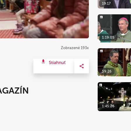
19:17
1:19:05
Zobrazené 193x
Stiahnuť
59:26
AGAZÍN
1:45:26