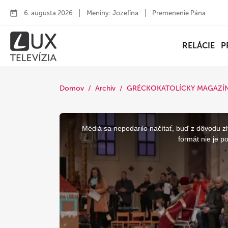
6. augusta 2026
Meniny: Jozefína
Premenenie Pána
RELÁCIE
P
Domov
Archív
GRÉCKOKATOLÍCKY MAGAZÍ
This
is
a
Médiá sa nepodarilo načítať, buď z dôvodu zl
modal
window.
formát nie je p