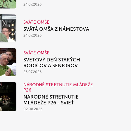
24.07.2026
SVÄTÉ OMŠE
SVÄTÁ OMŠA Z NÁMESTOVA
24.07.2026
SVÄTÉ OMŠE
SVETOVÝ DEŇ STARÝCH
RODIČOV A SENIOROV
26.07.2026
NÁRODNÉ STRETNUTIE MLÁDEŽE
P26
NÁRODNÉ STRETNUTIE
MLÁDEŽE P26 - SVIEŤ
02.08.2026