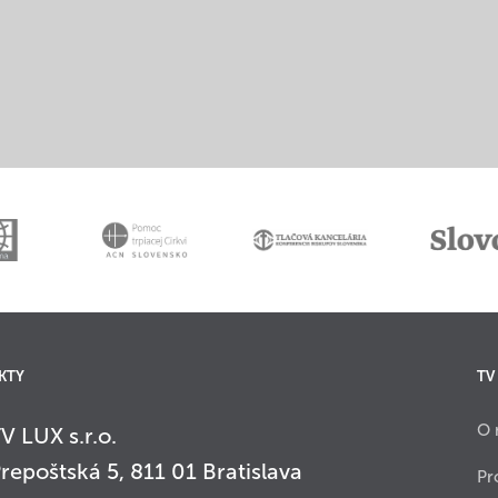
KTY
TV
O 
V LUX s.r.o.
repoštská 5, 811 01 Bratislava
Pr