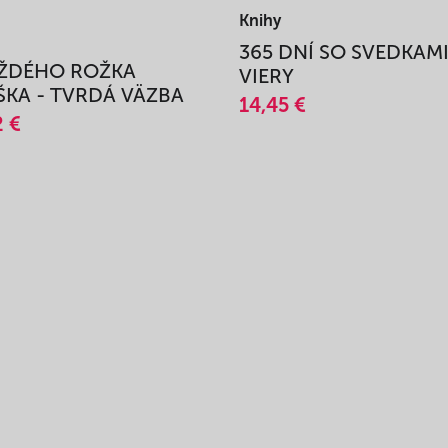
Knihy
365 DNÍ SO SVEDKAM
AŽDÉHO ROŽKA
VIERY
KA - TVRDÁ VÄZBA
14,45 €
2 €