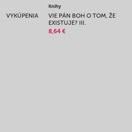
Knihy
BEH VYKÚPENIA
VIE PÁN BOH O TOM, ŽE
A
EXISTUJE? III.
8,64 €