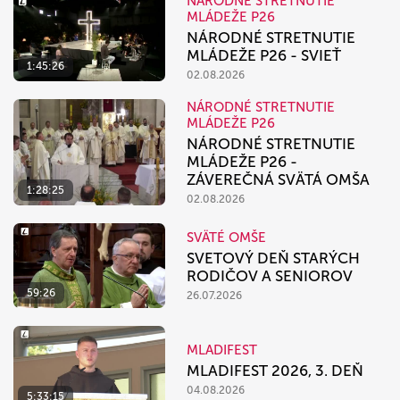
NÁRODNÉ STRETNUTIE
MLÁDEŽE P26
NÁRODNÉ STRETNUTIE
MLÁDEŽE P26 - SVIEŤ
1:45:26
02.08.2026
NÁRODNÉ STRETNUTIE
MLÁDEŽE P26
NÁRODNÉ STRETNUTIE
MLÁDEŽE P26 -
ZÁVEREČNÁ SVÄTÁ OMŠA
1:28:25
02.08.2026
SVÄTÉ OMŠE
SVETOVÝ DEŇ STARÝCH
RODIČOV A SENIOROV
59:26
26.07.2026
MLADIFEST
MLADIFEST 2026, 3. DEŇ
04.08.2026
5:33:15