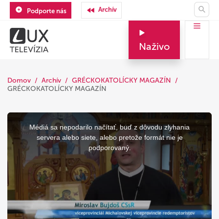
Archív
Podporte nás
Naživo
Domov
Archív
GRÉCKOKATOLÍCKY MAGAZÍN
GRÉCKOKATOLÍCKY MAGAZÍN
This
is
a
Médiá sa nepodarilo načítať, buď z dôvodu zlyhania
modal
window.
servera alebo siete, alebo pretože formát nie je
podporovaný.