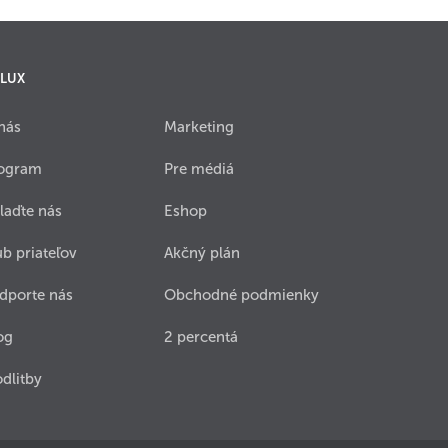
 LUX
nás
Marketing
ogram
Pre médiá
laďte nás
Eshop
ub priateľov
Akčný plán
dporte nás
Obchodné podmienky
og
2 percentá
dlitby