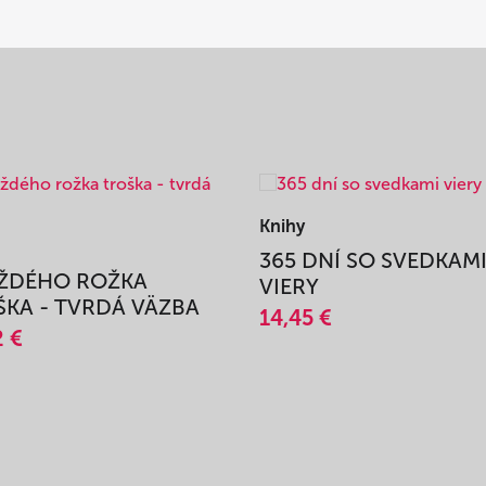
Knihy
365 DNÍ SO SVEDKAM
AŽDÉHO ROŽKA
VIERY
KA - TVRDÁ VÄZBA
14,45 €
2 €