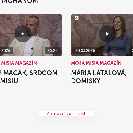
D MOHANOM
4.2026
26:26
20.03.2026
 MISIA MAGAZÍN
MOJA MISIA MAGAZÍN
IP MACÁK, SRDCOM
MÁRIA LÁTALOVÁ,
 MISIU
DOMISKY
Zobraziť viac častí