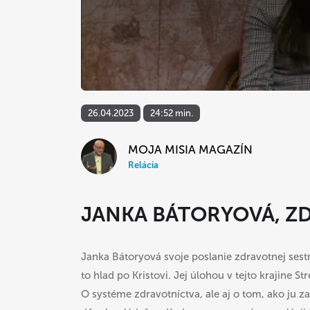
26.04.2023
24:52 min.
MOJA MISIA MAGAZÍN
Relácia
JANKA BÁTORYOVÁ, Z
Janka Bátoryová svoje poslanie zdravotnej sestr
to hlad po Kristovi. Jej úlohou v tejto krajine S
O systéme zdravotníctva, ale aj o tom, ako ju z