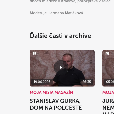
dňoch mládeže v Krakove, porozpráva v relácii
Moderuje Hermana Matláková
Ďalšie časti v archíve
19.06.2026
26:35
05.0
MOJA MISIA MAGAZÍN
MOJA
STANISLAV GURKA,
JUR
DOM NA POLCESTE
NEM