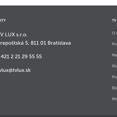
KTY
TV
O 
V LUX s.r.o.
repoštská 5, 811 01 Bratislava
Pr
Na
421 2 21 29 55 55
Kl
vlux@tvlux.sk
Po
Bl
Mo