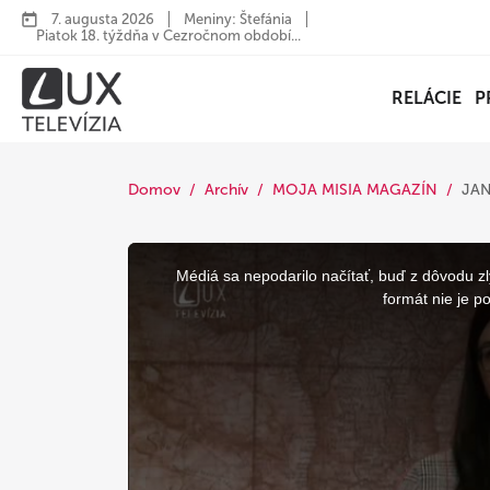
7. augusta 2026
Meniny: Štefánia
Piatok 18. týždňa v Cezročnom období...
RELÁCIE
P
Domov
Archív
MOJA MISIA MAGAZÍN
JAN
This
is
a
Médiá sa nepodarilo načítať, buď z dôvodu zl
modal
window.
formát nie je p