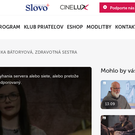
Podporte nás
ROGRAM
KLUB PRIATEĽOV
ESHOP
MODLITBY
KONTAK
KA BÁTORYOVÁ, ZDRAVOTNÁ SESTRA
Mohlo by vá
yhania servera alebo siete, alebo pretože
odporovaný.
13:09