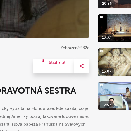
20:36
13:37
Zobrazené 932x
Stiahnuť
13:07
DRAVOTNÁ SESTRA
12:57
ičky využila na Hondurase, kde zažila, čo je
trednej Ameriky boli aj takzvané ľudové misie.
asiahli slová pápeža Františka na Svetových