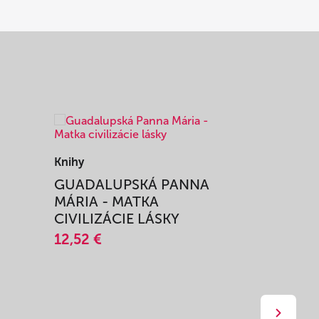
Knihy
Knihy
I
GUADALUPSKÁ PANNA
ZAŽIŤ M
MÁRIA - MATKA
SPRIEVO
CIVILIZÁCIE LÁSKY
12,51 €
12,52 €