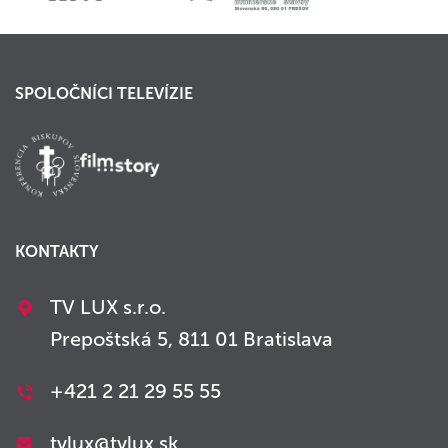
SPOLOČNÍCI TELEVÍZIE
KONTAKTY
TV LUX s.r.o.
Prepoštská 5, 811 01 Bratislava
+421 2 21 29 55 55
tvlux@tvlux.sk