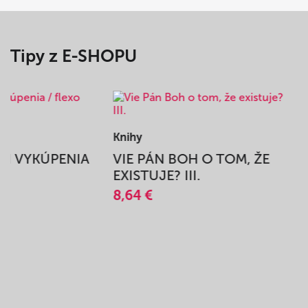
Tipy z E-SHOPU
Knihy
BEH VYKÚPENIA
VIE PÁN BOH O TOM, ŽE
A
EXISTUJE? III.
8,64 €