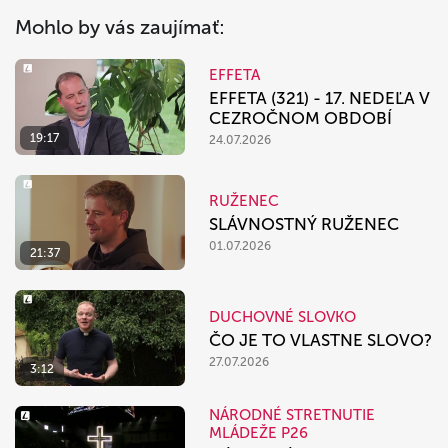
Mohlo by vás zaujímať:
EFFETA
EFFETA (321) - 17. NEDEĽA V
CEZROČNOM OBDOBÍ
19:17
24.07.2026
RUŽENEC
SLÁVNOSTNÝ RUŽENEC
01.07.2026
21:37
DUCHOVNÉ SLOVKO
ČO JE TO VLASTNE SLOVO?
27.07.2026
3:12
NÁRODNÉ STRETNUTIE
MLÁDEŽE P26