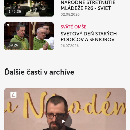
NÁRODNÉ STRETNUTIE
MLÁDEŽE P26 - SVIEŤ
1:45:26
02.08.2026
SVÄTÉ OMŠE
SVETOVÝ DEŇ STARÝCH
RODIČOV A SENIOROV
59:26
26.07.2026
Ďalšie časti v archíve