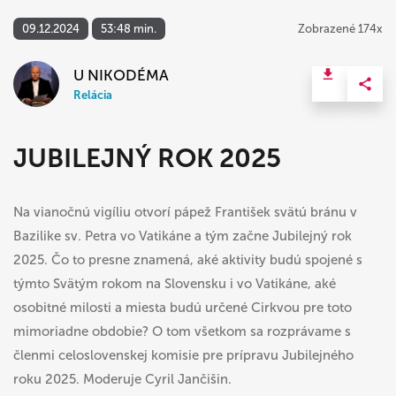
09.12.2024
53:48 min.
Zobrazené 174x
U NIKODÉMA
Relácia
JUBILEJNÝ ROK 2025
Na vianočnú vigíliu otvorí pápež František svätú bránu v
Bazilike sv. Petra vo Vatikáne a tým začne Jubilejný rok
2025. Čo to presne znamená, aké aktivity budú spojené s
týmto Svätým rokom na Slovensku i vo Vatikáne, aké
osobitné milosti a miesta budú určené Cirkvou pre toto
mimoriadne obdobie? O tom všetkom sa rozprávame s
členmi celoslovenskej komisie pre prípravu Jubilejného
roku 2025. Moderuje Cyril Jančišin.