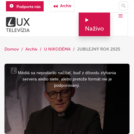
Archív
Podporte nás
Naživo
Domov
Archív
U NIKODÉMA
JUBILEJNÝ ROK 2025
This
is
a
Médiá sa nepodarilo načítať, buď z dôvodu zlyhania
modal
window.
servera alebo siete, alebo pretože formát nie je
podporovaný.