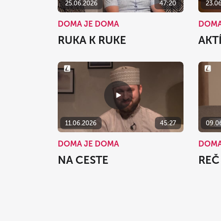
25.06.2026
47:20
23.0
DOMA JE DOMA
DOMA
RUKA K RUKE
AKT
11.06.2026
45:27
09.0
DOMA JE DOMA
DOMA
NA CESTE
REČ