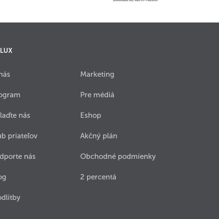
 LUX
nás
Marketing
ogram
Pre médiá
laďte nás
Eshop
ub priateľov
Akčný plán
dporte nás
Obchodné podmienky
og
2 percentá
dlitby