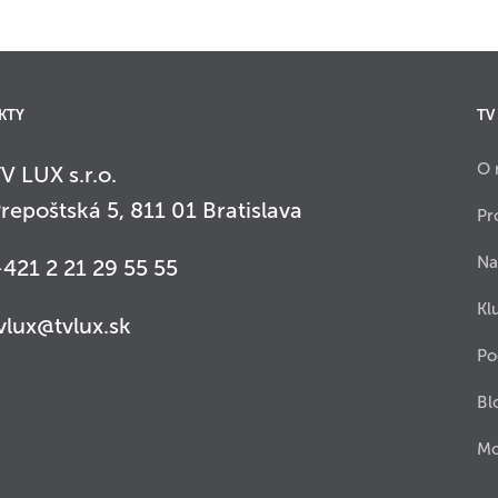
KTY
TV
O 
V LUX s.r.o.
repoštská 5, 811 01 Bratislava
Pr
Na
421 2 21 29 55 55
Kl
vlux@tvlux.sk
Po
Bl
Mo