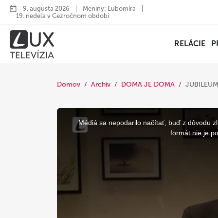
9. augusta 2026
Meniny: Ľubomíra
19. nedeľa v Cezročnom období
RELÁCIE
P
Domov
Archív
DOMA JE DOMA
JUBILEUM
This
is
a
Médiá sa nepodarilo načítať, buď z dôvodu zl
modal
window.
formát nie je p