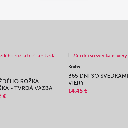
Knihy
365 DNÍ SO SVEDKAM
AŽDÉHO ROŽKA
VIERY
KA - TVRDÁ VÄZBA
14,45 €
2 €