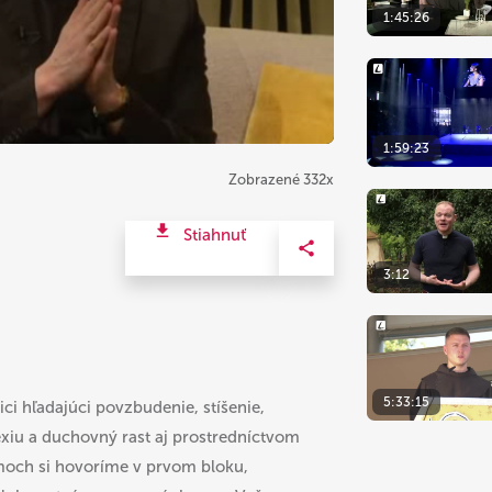
1:45:26
1:59:23
Zobrazené 332x
Stiahnuť
3:12
5:33:15
ci hľadajúci povzbudenie, stíšenie,
exiu a duchovný rast aj prostredníctvom
moch si hovoríme v prvom bloku,