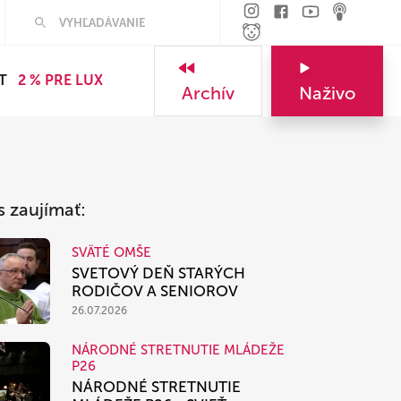
Hľadať
T
2 % PRE LUX
Archív
Naživo
s zaujímať:
SVÄTÉ OMŠE
SVETOVÝ DEŇ STARÝCH
RODIČOV A SENIOROV
26.07.2026
NÁRODNÉ STRETNUTIE MLÁDEŽE
P26
NÁRODNÉ STRETNUTIE