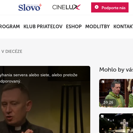
Podporte nás
ROGRAM
KLUB PRIATEĽOV
ESHOP
MODLITBY
KONTAK
 V DIECÉZE
Mohlo by vá
yhania servera alebo siete, alebo pretože
odporovaný.
59:26