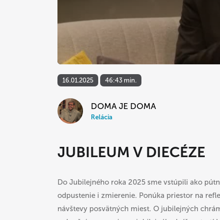
16.01.2025
46:43 min.
DOMA JE DOMA
Relácia
JUBILEUM V DIECÉZE
Do Jubilejného roka 2025 sme vstúpili ako pútni
odpustenie i zmierenie. Ponúka priestor na refl
návštevy posvätných miest. O jubilejných chrá