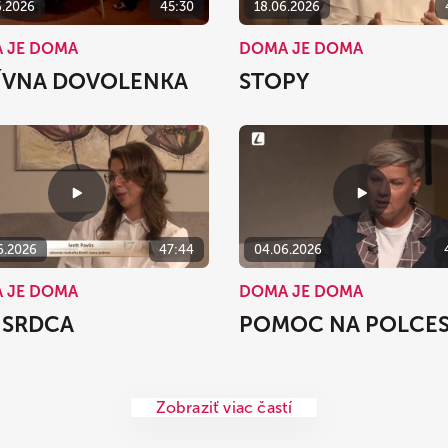
6.2026
45:30
18.06.2026
 JE DOMA
DOMA JE DOMA
ÍVNA DOVOLENKA
STOPY
6.2026
47:44
04.06.2026
 JE DOMA
DOMA JE DOMA
 SRDCA
POMOC NA POLCE
Zobraziť viac častí