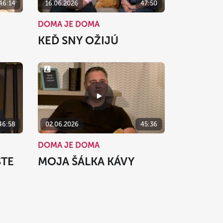
46:14
16.06.2026
47:50
DOMA JE DOMA
KEĎ SNY OŽIJÚ
46:58
02.06.2026
45:36
DOMA JE DOMA
STE
MOJA ŠÁLKA KÁVY