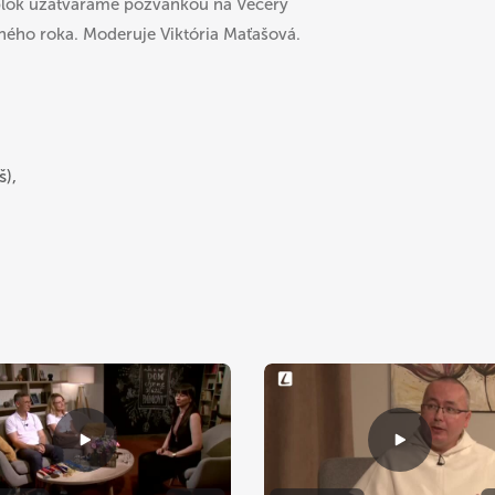
 blok uzatvárame pozvánkou na Večery
jného roka. Moderuje Viktória Maťašová.
š),