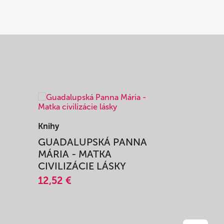
Knihy
Knihy
I
GUADALUPSKÁ PANNA
ZAŽIŤ M
MÁRIA - MATKA
SPRIEVO
CIVILIZÁCIE LÁSKY
12,51 €
12,52 €