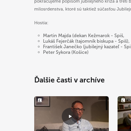
pokračujeme popisom jubilejného kríža a tretí
milosrdenstva, ktoré sú taktiež súčasťou Jubile
Hostia:
Martin Majda (dekan Kežmarok - Spiš,
Lukáš Fejerčák (tajomník biskupa - Spiš),
František Janečko (jubilejný kazateľ - Spi
Peter Sykora (Košice)
Ďalšie časti v archíve