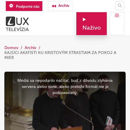
Archív
Podporte nás
Naživo
Domov
Archív
KAJÚCI AKATISTI KU KRISTOVÝM STRASTIAM ZA POKOJ A
MIER
This
is
a
Médiá sa nepodarilo načítať, buď z dôvodu zlyhania
modal
window.
servera alebo siete, alebo pretože formát nie je
podporovaný.