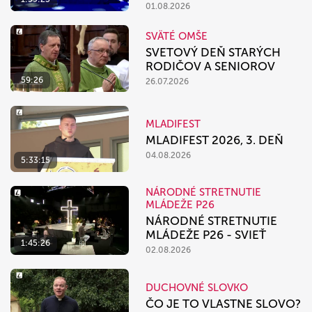
01.08.2026
SVÄTÉ OMŠE
SVETOVÝ DEŇ STARÝCH
RODIČOV A SENIOROV
59:26
26.07.2026
MLADIFEST
MLADIFEST 2026, 3. DEŇ
04.08.2026
5:33:15
NÁRODNÉ STRETNUTIE
MLÁDEŽE P26
NÁRODNÉ STRETNUTIE
MLÁDEŽE P26 - SVIEŤ
1:45:26
02.08.2026
DUCHOVNÉ SLOVKO
ČO JE TO VLASTNE SLOVO?