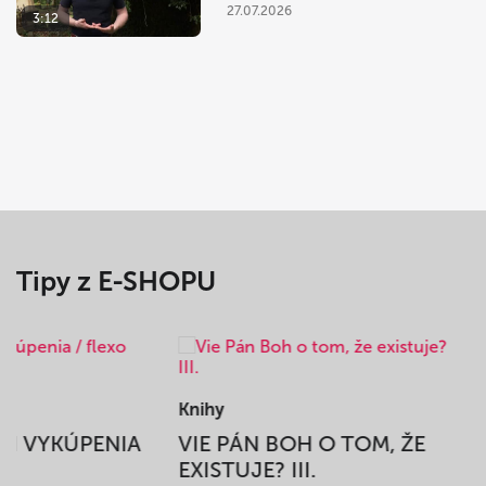
27.07.2026
3:12
Tipy z E-SHOPU
Knihy
BEH VYKÚPENIA
VIE PÁN BOH O TOM, ŽE
A
EXISTUJE? III.