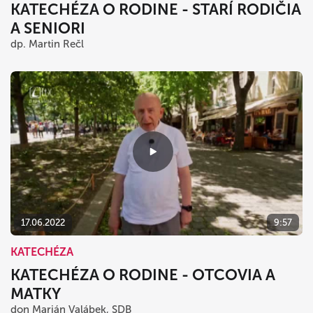
KATECHÉZA O RODINE - STARÍ RODIČIA
A SENIORI
dp. Martin Rečl
17.06.2022
9:57
KATECHÉZA
KATECHÉZA O RODINE - OTCOVIA A
MATKY
don Marián Valábek, SDB