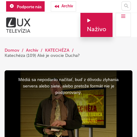
Archív
Podporte nás
Naživo
Domov
Archív
KATECHÉZA
Katechéza (109) Aké je ovocie Ducha?
This
is
a
Médiá sa nepodarilo načítať, buď z dôvodu zlyhania
modal
window.
servera alebo siete, alebo pretože formát nie je
podporovaný.