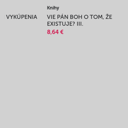
Knihy
BEH VYKÚPENIA
VIE PÁN BOH O TOM, ŽE
A
EXISTUJE? III.
8,64 €