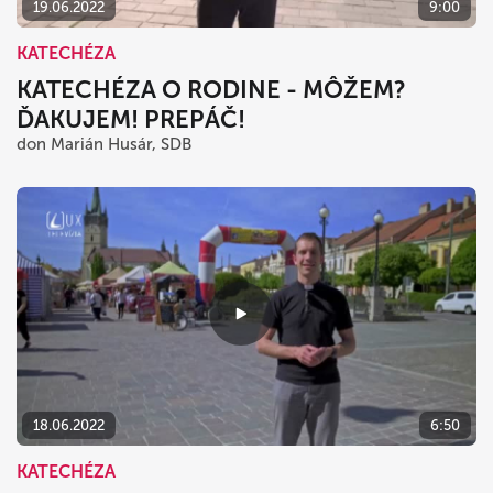
19.06.2022
9:00
KATECHÉZA
KATECHÉZA O RODINE - MÔŽEM?
ĎAKUJEM! PREPÁČ!
don Marián Husár, SDB
18.06.2022
6:50
KATECHÉZA