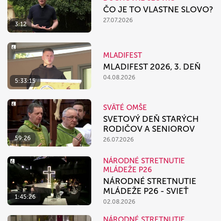
ČO JE TO VLASTNE SLOVO?
27.07.2026
3:12
MLADIFEST
MLADIFEST 2026, 3. DEŇ
04.08.2026
5:33:15
SVÄTÉ OMŠE
SVETOVÝ DEŇ STARÝCH
RODIČOV A SENIOROV
59:26
26.07.2026
NÁRODNÉ STRETNUTIE
MLÁDEŽE P26
NÁRODNÉ STRETNUTIE
MLÁDEŽE P26 - SVIEŤ
1:45:26
02.08.2026
NÁRODNÉ STRETNUTIE