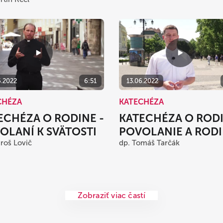
6.2022
6:51
13.06.2022
CHÉZA
KATECHÉZA
ECHÉZA O RODINE -
KATECHÉZA O RODI
OLANÍ K SVÄTOSTI
POVOLANIE A ROD
roš Lovič
dp. Tomáš Tarčák
Zobraziť viac častí