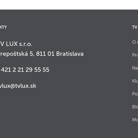
KTY
TV
O 
V LUX s.r.o.
repoštská 5, 811 01 Bratislava
Pr
Na
421 2 21 29 55 55
Kl
vlux@tvlux.sk
Po
Bl
Mo