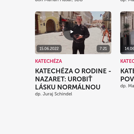
15.06.2022
7:21
14.0
KATECHÉZA
KATE
KATECHÉZA O RODINE -
KAT
NAZARET: UROBIŤ
POV
LÁSKU NORMÁLNOU
dp. Ma
dp. Juraj Schindel