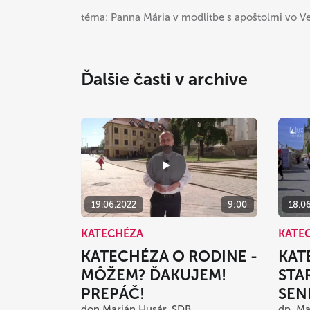
téma: Panna Mária v modlitbe s apoštolmi vo Ve
Ďalšie časti v archíve
19.06.2022
9:00
18.0
KATECHÉZA
KATE
KATECHÉZA O RODINE -
KAT
MÔŽEM? ĎAKUJEM!
STA
PREPÁČ!
SEN
don Marián Husár, SDB
dp. Ma