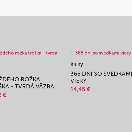
Knihy
365 DNÍ SO SVEDKAM
AŽDÉHO ROŽKA
VIERY
KA - TVRDÁ VÄZBA
14,45 €
2 €