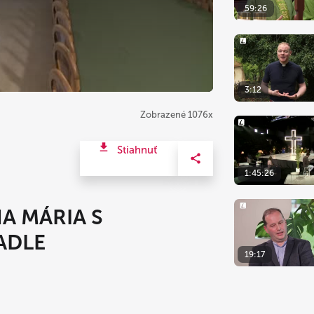
59:26
3:12
Zobrazené 1076x
Stiahnuť
1:45:26
A MÁRIA S
ADLE
19:17