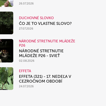
26.07.2026
DUCHOVNÉ SLOVKO
ČO JE TO VLASTNE SLOVO?
27.07.2026
NÁRODNÉ STRETNUTIE MLÁDEŽE
P26
NÁRODNÉ STRETNUTIE
MLÁDEŽE P26 - SVIEŤ
02.08.2026
EFFETA
EFFETA (321) - 17. NEDEĽA V
CEZROČNOM OBDOBÍ
24.07.2026