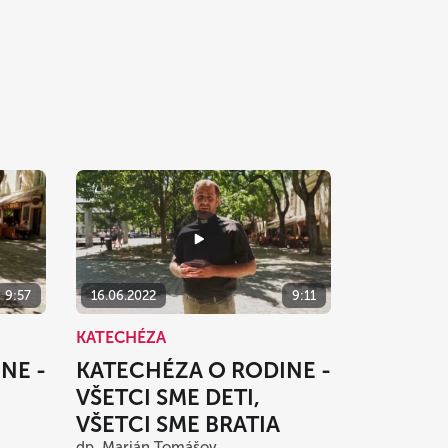
9:57
16.06.2022
9:11
KATECHÉZA
NE -
KATECHÉZA O RODINE -
VŠETCI SME DETI,
VŠETCI SME BRATIA
dp. Marián Tomášov