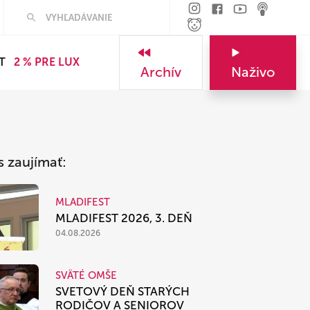
Hľadať
T
2 % PRE LUX
Archív
Naživo
s zaujímať:
MLADIFEST
MLADIFEST 2026, 3. DEŇ
04.08.2026
SVÄTÉ OMŠE
SVETOVÝ DEŇ STARÝCH
RODIČOV A SENIOROV