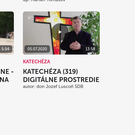
5:54
05.07.2020
13:58
KATECHÉZA
NE -
KATECHÉZA (319)
INA
DIGITÁLNE PROSTREDIE
autor: don Jozef Luscoň SDB