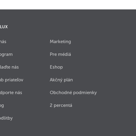
 LUX
nás
Marketing
ogram
Pre médiá
laďte nás
Eshop
ub priateľov
Akčný plán
dporte nás
Obchodné podmienky
og
2 percentá
dlitby