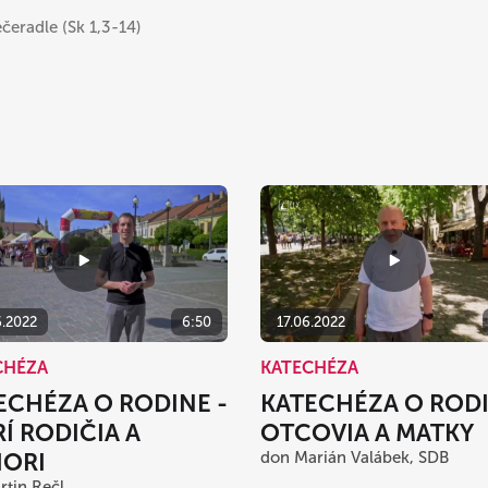
čeradle (Sk 1,3-14)
6.2022
6:50
17.06.2022
CHÉZA
KATECHÉZA
ECHÉZA O RODINE -
KATECHÉZA O RODI
RÍ RODIČIA A
OTCOVIA A MATKY
IORI
don Marián Valábek, SDB
rtin Rečl