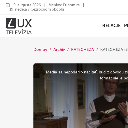
9. augusta 2026
Meniny: Ľubomíra
19. nedeľa v Cezročnom období
RELÁCIE
P
Domov
Archív
KATECHÉZA
KATECHÉZA (3
This
is
a
Médiá sa nepodarilo načítať, buď z dôvodu zl
modal
window.
formát nie je p