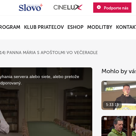
Podporte nás
ROGRAM
KLUB PRIATEĽOV
ESHOP
MODLITBY
KONTAK
14) PANNA MÁRIA S APOŠTOLMI VO VEČERADLE
Mohlo by vá
yhania servera alebo siete, alebo pretože
odporovaný.
5:33:15