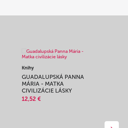
Knihy
Knihy
I
GUADALUPSKÁ PANNA
ZAŽIŤ M
MÁRIA - MATKA
SPRIEVO
CIVILIZÁCIE LÁSKY
12,51 €
12,52 €