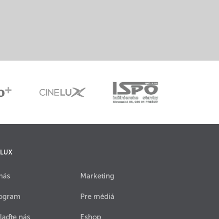
 LUX
nás
Marketing
ogram
Pre médiá
laďte nás
Eshop