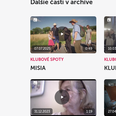
Ďalšie časti v archíve
07.07.2025
0:49
10.0
KLUBOVÉ SPOTY
KLUB
MISIA
KLU
31.12.2023
1:19
27.0