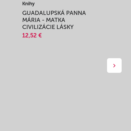
Knihy
Knihy
I
GUADALUPSKÁ PANNA
ZAŽIŤ M
MÁRIA - MATKA
SPRIEVO
CIVILIZÁCIE LÁSKY
12,51 €
12,52 €