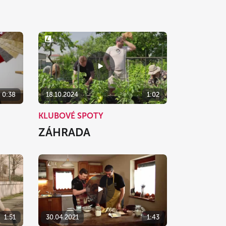
0:38
18.10.2024
1:02
KLUBOVÉ SPOTY
ZÁHRADA
1:51
30.04.2021
1:43