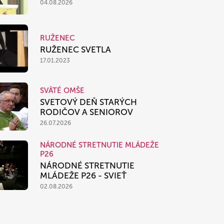
04.08.2026
RUŽENEC
RUŽENEC SVETLA
17.01.2023
SVÄTÉ OMŠE
SVETOVÝ DEŇ STARÝCH
RODIČOV A SENIOROV
26.07.2026
NÁRODNÉ STRETNUTIE MLÁDEŽE
P26
NÁRODNÉ STRETNUTIE
MLÁDEŽE P26 - SVIEŤ
02.08.2026