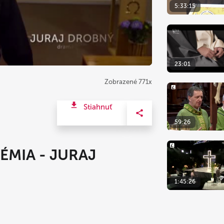
5:33:15
23:01
Zobrazené 771x
Stiahnuť
59:26
ÉMIA - JURAJ
1:45:26