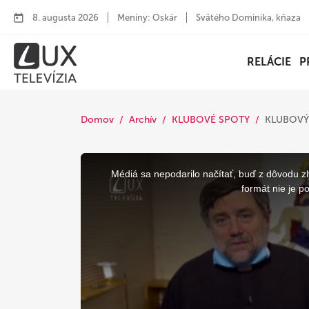
8. augusta 2026
Meniny: Oskár
Svätého Dominika, kňaza
RELÁCIE
P
Domov
Archív
KLUBOVÉ SPOTY
KLUBOVÝ
This
is
a
Médiá sa nepodarilo načítať, buď z dôvodu zl
modal
window.
formát nie je p