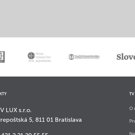
KTY
TV
O 
V LUX s.r.o.
repoštská 5, 811 01 Bratislava
Pr
Na