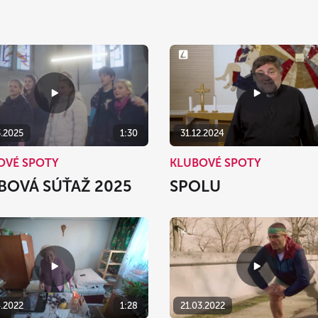
3.2025
1:30
31.12.2024
OVÉ SPOTY
KLUBOVÉ SPOTY
BOVÁ SÚŤAŽ 2025
SPOLU
4.2022
1:28
21.03.2022