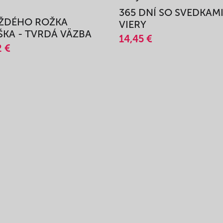
365 DNÍ SO SVEDKAM
AŽDÉHO ROŽKA
VIERY
KA - TVRDÁ VÄZBA
14,45 €
2 €