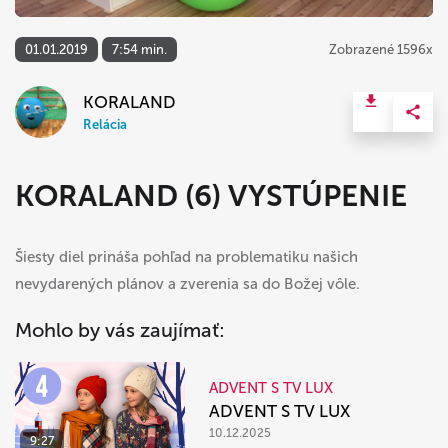
01.01.2019
7:54 min.
Zobrazené 1596x
KORALAND
Relácia
KORALAND (6) VYSTÚPENIE
Šiesty diel prináša pohľad na problematiku našich
nevydarených plánov a zverenia sa do Božej vôle.
Mohlo by vás zaujímať:
ADVENT S TV LUX
ADVENT S TV LUX
10.12.2025
9:27