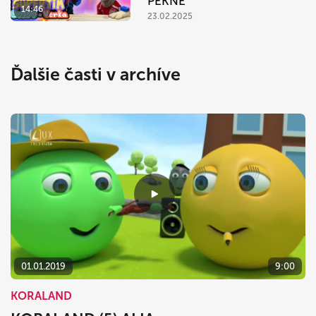
PEKNE
14:46
23.02.2025
Ďalšie časti v archíve
01.01.2019
9:00
KORALAND