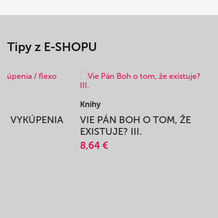
Tipy z E-SHOPU
Knihy
BEH VYKÚPENIA
VIE PÁN BOH O TOM, ŽE
A
EXISTUJE? III.
8,64 €