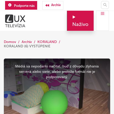
Archív
Podporte nás
Naživo
Domov
Archív
KORALAND
KORALAND (6) VYSTÚPENIE
This
is
a
Médiá sa nepodarilo načítať, buď z dôvodu zlyhania
modal
window.
servera alebo siete, alebo pretože formát nie je
podporovaný.