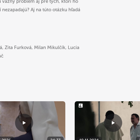
vážny problém aj pre tých, ktorí ho
orí nezapadajú? Aj na túto otázku hľadá
, Zita Furková, Milan Mikulčík, Lucia
áč