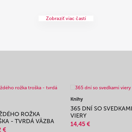
Zobraziť viac častí
Knihy
365 DNÍ SO SVEDKAM
AŽDÉHO ROŽKA
VIERY
KA - TVRDÁ VÄZBA
14,45 €
2 €