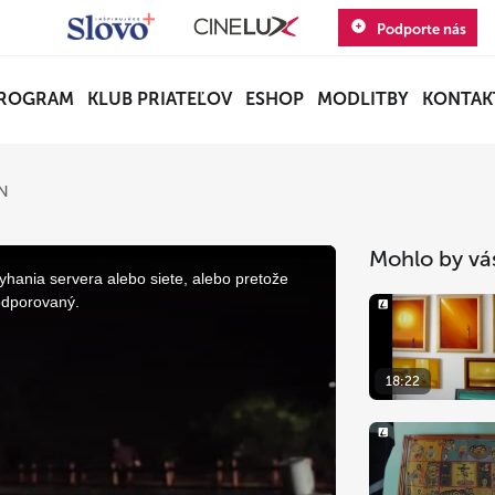
Podporte nás
ROGRAM
KLUB PRIATEĽOV
ESHOP
MODLITBY
KONTAK
N
Mohlo by vá
yhania servera alebo siete, alebo pretože
odporovaný.
18:22