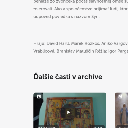
peniaze zo zvončeka počas slávnostnej omše sú 
tolerovali. Ako v spoločenstve prijímať ľudí, kt
odpoveď poviedka s názvom Syn.
Hrajú: Dávid Hartl, Marek Rozkoš, Anikó Vargová
Vráblicová, Branislav Matuščin Réžia: Igor Parg
Ďalšie časti v archíve