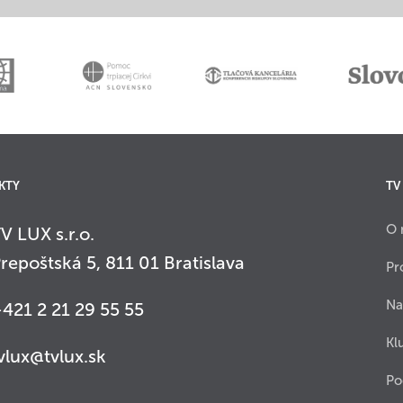
KTY
TV
O 
V LUX s.r.o.
repoštská 5, 811 01 Bratislava
Pr
Na
421 2 21 29 55 55
Kl
vlux@tvlux.sk
Po