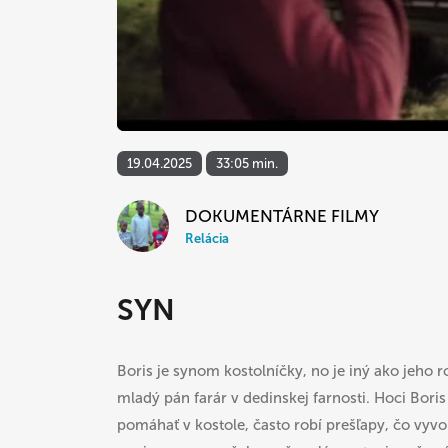
19.04.2025
33:05 min.
DOKUMENTÁRNE FILMY
Relácia
SYN
Boris je synom kostolníčky, no je iný ako jeho r
mladý pán farár v dedinskej farnosti. Hoci Boris
pomáhať v kostole, často robí prešľapy, čo vyvo