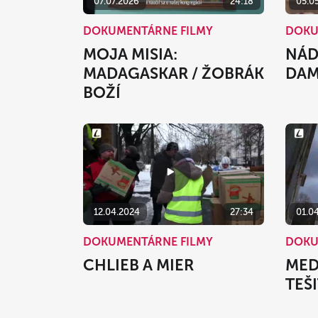
07.07.2026
24:18
05.0
DOKUMENTÁRNE FILMY
DOKU
MOJA MISIA:
NÁD
MADAGASKAR / ŽOBRÁK
DAM
BOŽÍ
12.04.2024
27:34
01.0
DOKUMENTÁRNE FILMY
DOKU
CHLIEB A MIER
MED
TEŠ