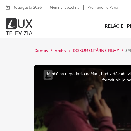
6. augusta 2026
Meniny: Jozefína
Premenenie Pána
RELÁCIE
P
Domov
Archív
DOKUMENTÁRNE FILMY
SY
This
is
a
Médiá sa nepodarilo načítať, buď z dôvodu zl
modal
window.
formát nie je p