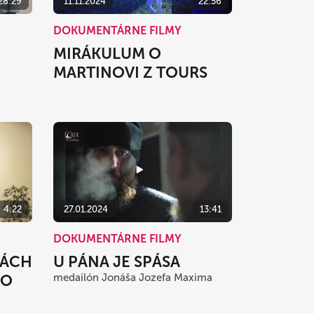
28:29
11.11.2024
22:56
DOKUMENTÁRNE FILMY
MIRÁKULUM O
MARTINOVI Z TOURS
4:22
27.01.2024
13:41
DOKUMENTÁRNE FILMY
RÁCH
U PÁNA JE SPÁSA
HO
medailón Jonáša Jozefa Maxima