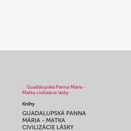
Knihy
Knihy
I
GUADALUPSKÁ PANNA
ZAŽIŤ M
MÁRIA - MATKA
SPRIEVO
CIVILIZÁCIE LÁSKY
12,51 €