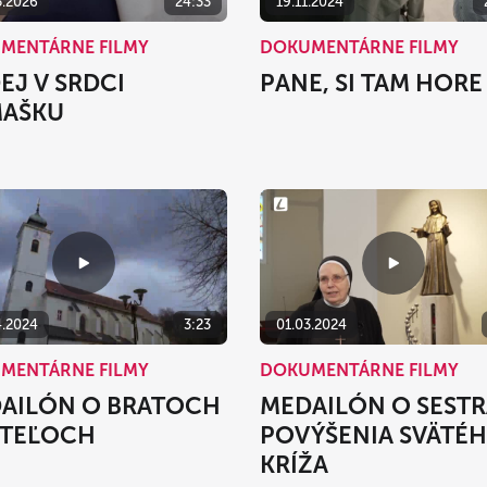
5.2026
24:33
19.11.2024
MENTÁRNE FILMY
DOKUMENTÁRNE FILMY
EJ V SRDCI
PANE, SI TAM HORE
AŠKU
4.2024
3:23
01.03.2024
MENTÁRNE FILMY
DOKUMENTÁRNE FILMY
AILÓN O BRATOCH
MEDAILÓN O SEST
ITEĽOCH
POVÝŠENIA SVÄTÉ
KRÍŽA