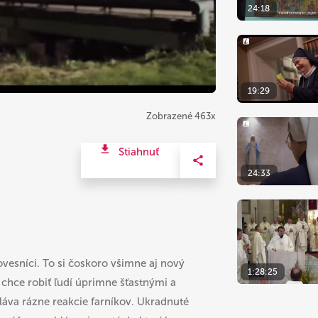
24:18
19:29
Zobrazené 463x
Stiahnuť
24:33
ovesníci. To si čoskoro všimne aj nový
1:28:25
 chce robiť ľudí úprimne šťastnými a
láva rázne reakcie farníkov. Ukradnuté