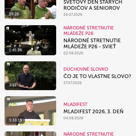
SVETOVÝ DEŇ STARÝCH
RODIČOV A SENIOROV
59:26
26.07.2026
NÁRODNÉ STRETNUTIE
MLÁDEŽE P26
NÁRODNÉ STRETNUTIE
MLÁDEŽE P26 - SVIEŤ
1:45:26
02.08.2026
DUCHOVNÉ SLOVKO
ČO JE TO VLASTNE SLOVO?
27.07.2026
3:12
MLADIFEST
MLADIFEST 2026, 3. DEŇ
04.08.2026
5:33:15
NÁRODNÉ STRETNUTIE