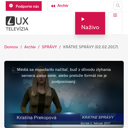
Archív
Podporte nás
Naživo
Domov
Archív
SPRÁVY
KRÁTKE SPRÁVY (02.02.2017)
This
is
a
Médiá sa nepodarilo načítať, buď z dôvodu zlyhania
modal
window.
servera alebo siete, alebo pretože formát nie je
podporovaný.