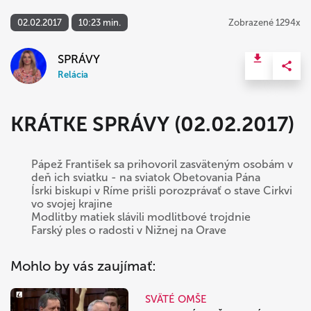
02.02.2017
10:23 min.
Zobrazené 1294x
SPRÁVY
Relácia
KRÁTKE SPRÁVY (02.02.2017)
Pápež František sa prihovoril zasväteným osobám v
deň ich sviatku - na sviatok Obetovania Pána
Ísrki biskupi v Ríme prišli porozprávať o stave Cirkvi
vo svojej krajine
Modlitby matiek slávili modlitbové trojdnie
Farský ples o radosti v Nižnej na Orave
Mohlo by vás zaujímať:
SVÄTÉ OMŠE