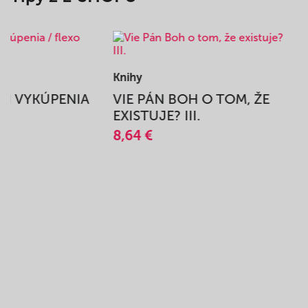
Knihy
BEH VYKÚPENIA
VIE PÁN BOH O TOM, ŽE
A
EXISTUJE? III.
8,64 €