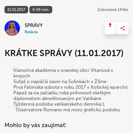
11.01.2017
9:49 min.
Zobrazené 1446x
SPRÁVY
Relácia
KRÁTKE SPRÁVY (11.01.2017)
Vianočná akadémia v oravskej obci Vitanová v
krojoch
Súťaž o najväčší závin na Solinkách v Žiline
Prvá Fatimská sobota v roku 2017 v Košickej eparchii
Pápež sa na začiatku roka prihovoril všetkým
diplomatom akreditovaným pri Vatikáne
Týždenná podoba vatikánskeho denníka L
´Osservatore Romano má novú grafickú podobu
Mohlo by vás zaujímať: