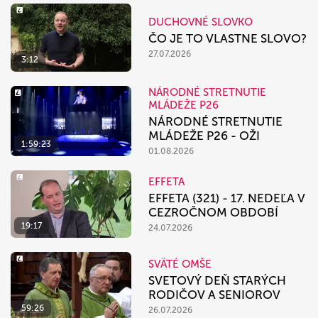
DUCHOVNÉ SLOVKO
ČO JE TO VLASTNE SLOVO?
27.07.2026
3:12
NÁRODNÉ STRETNUTIE
MLÁDEŽE P26
NÁRODNÉ STRETNUTIE
MLÁDEŽE P26 - OŽI
1:59:23
01.08.2026
EFFETA
EFFETA (321) - 17. NEDEĽA V
CEZROČNOM OBDOBÍ
19:17
24.07.2026
SVÄTÉ OMŠE
SVETOVÝ DEŇ STARÝCH
RODIČOV A SENIOROV
59:26
26.07.2026