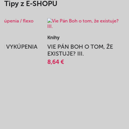
Tipy z E-SHOPU
Knihy
BEH VYKÚPENIA
VIE PÁN BOH O TOM, ŽE
A
EXISTUJE? III.
8,64 €