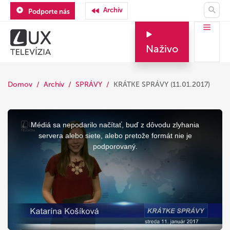
Archív
Podporte nás
Naživo
Domov
Archív
SPRÁVY
KRÁTKE SPRÁVY (11.01.2017)
This
is
a
Médiá sa nepodarilo načítať, buď z dôvodu zlyhania
modal
window.
servera alebo siete, alebo pretože formát nie je
podporovaný.