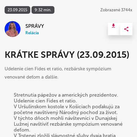
23.09.2015
9:32 min.
Zobrazené 3744x
SPRÁVY
Relácia
KRÁTKE SPRÁVY (23.09.2015)
Udelenie cien Fides et ratio, rezbárske sympózium
venované deťom a ďalšie.
Stretnutia pápežov a amerických prezidentov.
Udelenie cien Fides et ratio.
V Uršulínskom kostole v Košiciach poďakujú za
početne navštívený Národný pochod za život.
V týchto dňoch mohli návštevníci v Dunajskej
Lužnej navštíviť rezbárske sympózium venované
deťom.
V Trstenej zložili slávnostné sľuby dvaja bratia