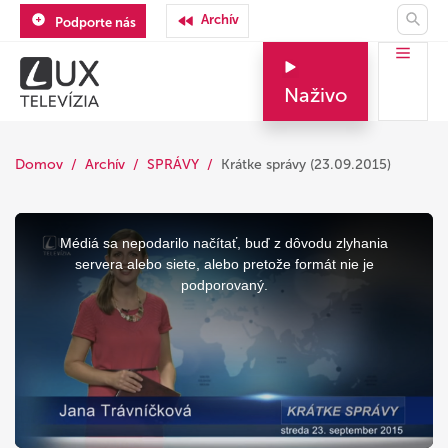
Archív
Podporte nás
Naživo
Domov
Archív
SPRÁVY
Krátke správy (23.09.2015)
This
is
a
Médiá sa nepodarilo načítať, buď z dôvodu zlyhania
modal
window.
servera alebo siete, alebo pretože formát nie je
podporovaný.