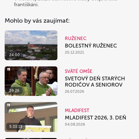
františkáni.
Mohlo by vás zaujímať:
RUŽENEC
BOLESTNÝ RUŽENEC
20.12.2021
24:00
SVÄTÉ OMŠE
SVETOVÝ DEŇ STARÝCH
RODIČOV A SENIOROV
59:26
26.07.2026
MLADIFEST
MLADIFEST 2026, 3. DEŇ
04.08.2026
5:33:15