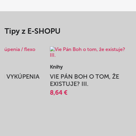
Tipy z E-SHOPU
Knihy
BEH VYKÚPENIA
VIE PÁN BOH O TOM, ŽE
A
EXISTUJE? III.
8,64 €