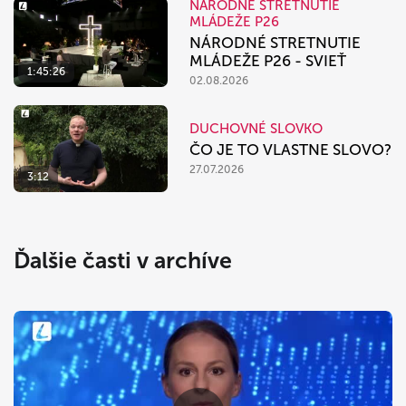
NÁRODNÉ STRETNUTIE
MLÁDEŽE P26
NÁRODNÉ STRETNUTIE
MLÁDEŽE P26 - SVIEŤ
1:45:26
02.08.2026
DUCHOVNÉ SLOVKO
ČO JE TO VLASTNE SLOVO?
27.07.2026
3:12
Ďalšie časti v archíve