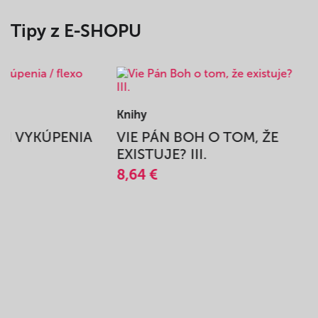
Tipy z E-SHOPU
Knihy
BEH VYKÚPENIA
VIE PÁN BOH O TOM, ŽE
A
EXISTUJE? III.
8,64 €