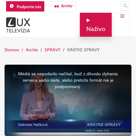
Archív
Podporte nás
Naživo
Domov
Archív
SPRÁVY
KRÁTKE SPRÁVY
This
is
a
Médiá sa nepodarilo načítať, buď z dôvodu zlyhania
modal
window.
servera alebo siete, alebo pretože formát nie je
podporovaný.