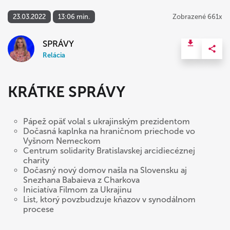
23.03.2022
13:06 min.
Zobrazené 661x
SPRÁVY
Relácia
KRÁTKE SPRÁVY
Pápež opäť volal s ukrajinským prezidentom
Dočasná kaplnka na hraničnom priechode vo
Vyšnom Nemeckom
Centrum solidarity Bratislavskej arcidiecéznej
charity
Dočasný nový domov našla na Slovensku aj
Snezhana Babaieva z Charkova
Iniciatíva Filmom za Ukrajinu
List, ktorý povzbudzuje kňazov v synodálnom
procese