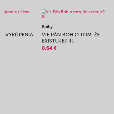
Knihy
BEH VYKÚPENIA
VIE PÁN BOH O TOM, ŽE
A
EXISTUJE? III.
8,64 €