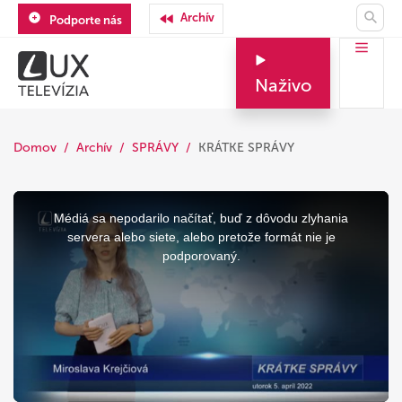
Archív
Podporte nás
Naživo
Domov
Archív
SPRÁVY
KRÁTKE SPRÁVY
This
is
a
Médiá sa nepodarilo načítať, buď z dôvodu zlyhania
modal
window.
servera alebo siete, alebo pretože formát nie je
podporovaný.