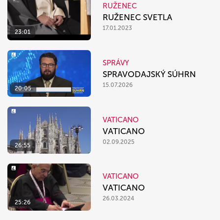
RUŽENEC
RUŽENEC SVETLA
17.01.2023
23:01
SPRÁVY
SPRAVODAJSKÝ SÚHRN
15.07.2026
20:05
VATICANO
VATICANO
02.09.2025
26:55
VATICANO
VATICANO
26.03.2024
25:26