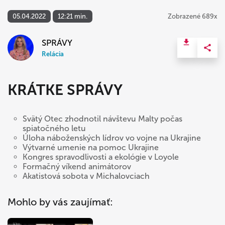
05.04.2022
12:21 min.
Zobrazené 689x
SPRÁVY
Relácia
KRÁTKE SPRÁVY
Svätý Otec zhodnotil návštevu Malty počas
spiatočného letu
Úloha náboženských lídrov vo vojne na Ukrajine
Výtvarné umenie na pomoc Ukrajine
Kongres spravodlivosti a ekológie v Loyole
Formačný víkend animátorov
Akatistová sobota v Michalovciach
Mohlo by vás zaujímať: