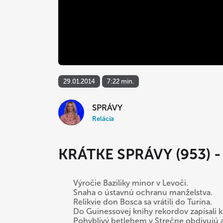
29.01.2014
7:22 min.
SPRÁVY
Relácia
KRÁTKE SPRÁVY (953) -
Výročie Baziliky minor v Levoči.
Snaha o ústavnú ochranu manželstva.
Relikvie don Bosca sa vrátili do Turína.
Do Guinessovej knihy rekordov zapísali 
Pohyblivý betlehem v Strečne obdivujú aj 