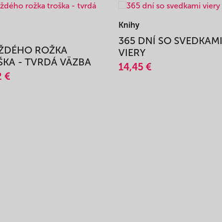
Knihy
365 DNÍ SO SVEDKAM
AŽDÉHO ROŽKA
VIERY
KA - TVRDÁ VÄZBA
14,45 €
2 €