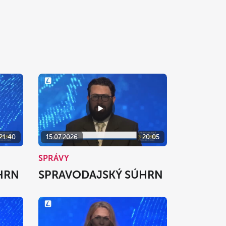
21:40
15.07.2026
20:05
SPRÁVY
HRN
SPRAVODAJSKÝ SÚHRN