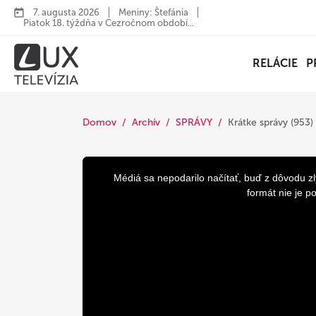
7. augusta 2026
Meniny: Štefánia
Piatok 18. týždňa v Cezročnom období...
RELÁCIE
P
Domov
Archív
SPRÁVY
Krátke správy (953)
This
is
a
Médiá sa nepodarilo načítať, buď z dôvodu zl
modal
window.
formát nie je p