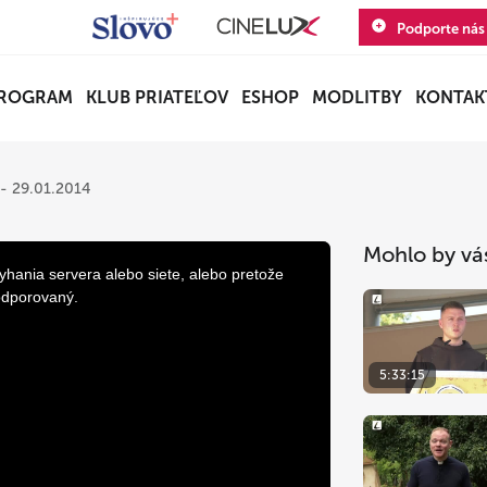
Podporte nás
ROGRAM
KLUB PRIATEĽOV
ESHOP
MODLITBY
KONTAK
 - 29.01.2014
Mohlo by vá
yhania servera alebo siete, alebo pretože
odporovaný.
5:33:15