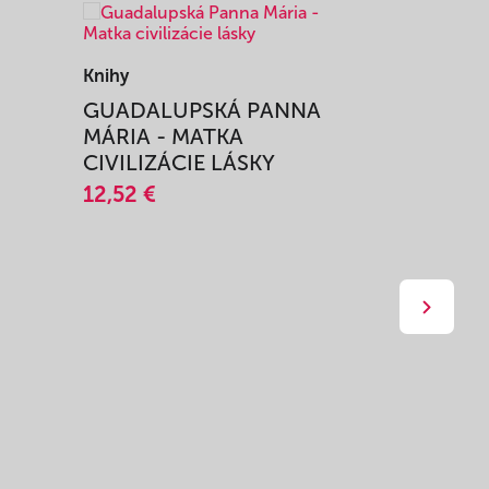
Knihy
Knihy
I
GUADALUPSKÁ PANNA
ZAŽIŤ M
MÁRIA - MATKA
SPRIEVO
CIVILIZÁCIE LÁSKY
12,51 €
12,52 €