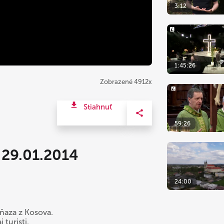
3:12
1:45:26
Zobrazené 4912x
Stiahnuť
59:26
 29.01.2014
24:00
kňaza z Kosova.
turisti.