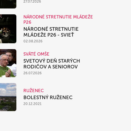
27.07.2026
NÁRODNÉ STRETNUTIE MLÁDEŽE
P26
NÁRODNÉ STRETNUTIE
MLÁDEŽE P26 - SVIEŤ
02.08.2026
SVÄTÉ OMŠE
SVETOVÝ DEŇ STARÝCH
RODIČOV A SENIOROV
26.07.2026
RUŽENEC
BOLESTNÝ RUŽENEC
20.12.2021