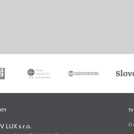
KTY
TV
O 
V LUX s.r.o.