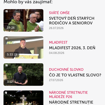
Mohlo by vás zaujímať:
SVÄTÉ OMŠE
SVETOVÝ DEŇ STARÝCH
RODIČOV A SENIOROV
59:26
26.07.2026
MLADIFEST
MLADIFEST 2026, 3. DEŇ
04.08.2026
5:33:15
DUCHOVNÉ SLOVKO
ČO JE TO VLASTNE SLOVO?
27.07.2026
3:12
NÁRODNÉ STRETNUTIE
MLÁDEŽE P26
NÁRODNÉ STRETNUTIE