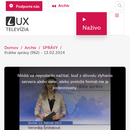
Archív
Podporte nás
Naživo
Domov
Archív
SPRÁVY
Krátke správy (962) - 13.02.2014
This
is
a
Médiá sa nepodarilo načítať, buď z dôvodu zlyhania
modal
window.
servera alebo siete, alebo pretože formát nie je
podporovaný.