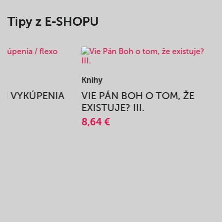
Tipy z E-SHOPU
Knihy
BEH VYKÚPENIA
VIE PÁN BOH O TOM, ŽE
A
EXISTUJE? III.
8,64 €