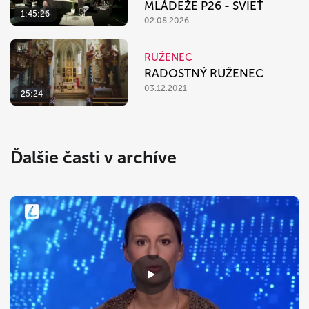
MLÁDEŽE P26 - SVIEŤ
1:45:26
02.08.2026
RUŽENEC
RADOSTNÝ RUŽENEC
03.12.2021
25:24
Ďalšie časti v archíve