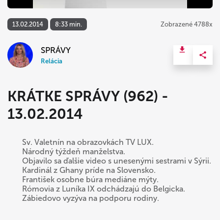
13.02.2014
8:33 min.
Zobrazené 4788x
SPRÁVY
Relácia
KRÁTKE SPRÁVY (962) -
13.02.2014
Sv. Valetnín na obrazovkách TV LUX.
Národný týždeň manželstva.
Objavilo sa ďalšie video s unesenými sestrami v Sýrii.
Kardinál z Ghany príde na Slovensko.
František osobne búra mediáne mýty.
Rómovia z Luníka IX odchádzajú do Belgicka.
Zábiedovo vyzýva na podporu rodiny.