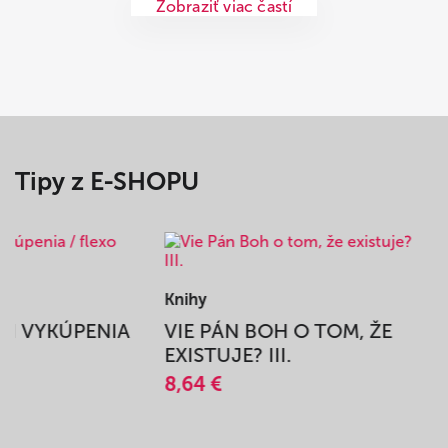
Zobraziť viac častí
Tipy z E-SHOPU
Knihy
BEH VYKÚPENIA
VIE PÁN BOH O TOM, ŽE
A
EXISTUJE? III.
8,64 €