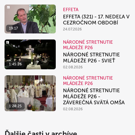
EFFETA
EFFETA (321) - 17. NEDEĽA V
CEZROČNOM OBDOBÍ
19:17
24.07.2026
NÁRODNÉ STRETNUTIE
MLÁDEŽE P26
NÁRODNÉ STRETNUTIE
MLÁDEŽE P26 - SVIEŤ
1:45:26
02.08.2026
NÁRODNÉ STRETNUTIE
MLÁDEŽE P26
NÁRODNÉ STRETNUTIE
MLÁDEŽE P26 -
ZÁVEREČNÁ SVÄTÁ OMŠA
1:28:25
02.08.2026
Ďalšie časti v archíve