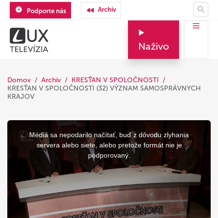
Archív
Podporte nás
Naživo
Domov
Archív
KRESŤAN V SPOLOČNOSTI
KRESŤAN V SPOLOČNOSTI (32) VÝZNAM SAMOSPRÁVNYCH
KRAJOV
This
is
a
Médiá sa nepodarilo načítať, buď z dôvodu zlyhania
modal
window.
servera alebo siete, alebo pretože formát nie je
podporovaný.