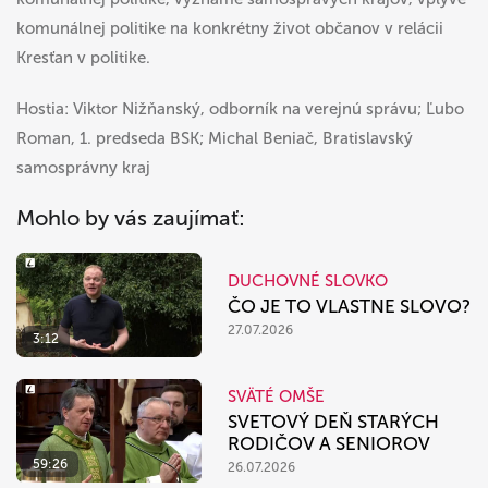
komunálnej politike na konkrétny život občanov v relácii
Kresťan v politike.
Hostia: Viktor Nižňanský, odborník na verejnú správu; Ľubo
Roman, 1. predseda BSK; Michal Beniač, Bratislavský
samosprávny kraj
Mohlo by vás zaujímať:
DUCHOVNÉ SLOVKO
ČO JE TO VLASTNE SLOVO?
27.07.2026
3:12
SVÄTÉ OMŠE
SVETOVÝ DEŇ STARÝCH
RODIČOV A SENIOROV
59:26
26.07.2026