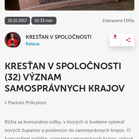
25.10.2017
55:33 min.
Zobrazené 1345x
KRESŤAN V SPOLOČNOSTI
Relácia
KRESŤAN V SPOLOČNOSTI
(32) VÝZNAM
SAMOSPRÁVNYCH KRAJOV
s Pavlom Prikrylom
Blížia sa komunálne voľby, v ktorých si budeme vyberať
nových županov a poslancov do samosprávnych krajov. O
komunálnej politike, význame samosprávych krajov, vplyve