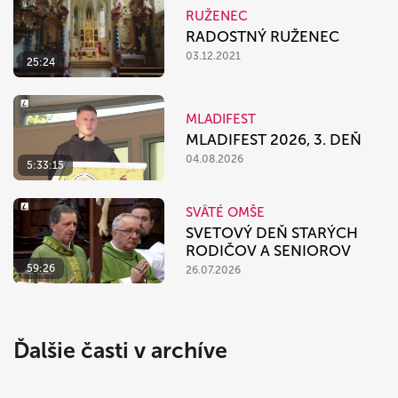
RUŽENEC
RADOSTNÝ RUŽENEC
03.12.2021
25:24
MLADIFEST
MLADIFEST 2026, 3. DEŇ
04.08.2026
5:33:15
SVÄTÉ OMŠE
SVETOVÝ DEŇ STARÝCH
RODIČOV A SENIOROV
59:26
26.07.2026
Ďalšie časti v archíve