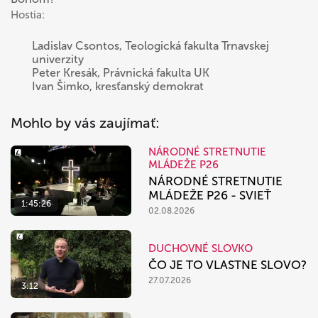
Hostia:
Ladislav Csontos, Teologická fakulta Trnavskej
univerzity
Peter Kresák, Právnická fakulta UK
Ivan Šimko, kresťanský demokrat
Mohlo by vás zaujímať:
NÁRODNÉ STRETNUTIE
MLÁDEŽE P26
NÁRODNÉ STRETNUTIE
MLÁDEŽE P26 - SVIEŤ
1:45:26
02.08.2026
DUCHOVNÉ SLOVKO
ČO JE TO VLASTNE SLOVO?
27.07.2026
3:12