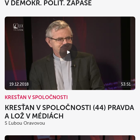
V DEMOKR. POLIT. ZÁPASE
19.12.2018
53:51
KRESŤAN V SPOLOČNOSTI
KRESŤAN V SPOLOČNOSTI (44) PRAVDA
A LOŽ V MÉDIÁCH
S Ľubou Oravovou