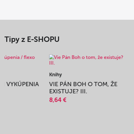
Tipy z E-SHOPU
Knihy
BEH VYKÚPENIA
VIE PÁN BOH O TOM, ŽE
A
EXISTUJE? III.
8,64 €