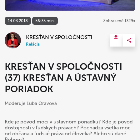
14.03.2018
56:35 min.
Zobrazené 1329x
KRESŤAN V SPOLOČNOSTI
Relácia
KRESŤAN V SPOLOČNOSTI
(37) KRESŤAN A ÚSTAVNÝ
PORIADOK
Moderuje Ľuba Oravová
Kde je pôvod moci v ústavnom poriadku? Kde je pôvod
dôstojnosti v ľudských právach? Pochádza všetka moc
od občana a ľudské práva od človeka? Alebo sú dané
Bohom?