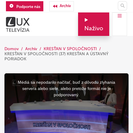
Archív
Podporte nás
Naživo
Domov
Archív
KRESŤAN V SPOLOČNOSTI
KRESŤAN V SPOLOČNOSTI (37) KRESŤAN A ÚSTAVNÝ
PORIADOK
This
is
a
Médiá sa nepodarilo načítať, buď z dôvodu zlyhania
modal
window.
servera alebo siete, alebo pretože formát nie je
podporovaný.