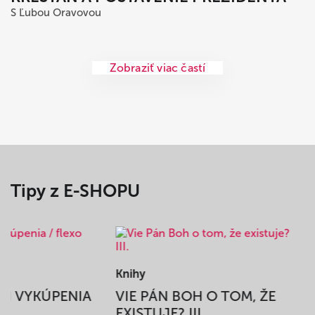
S Ľubou Oravovou
Zobraziť viac častí
Tipy z E-SHOPU
Knihy
BEH VYKÚPENIA
VIE PÁN BOH O TOM, ŽE
A
EXISTUJE? III.