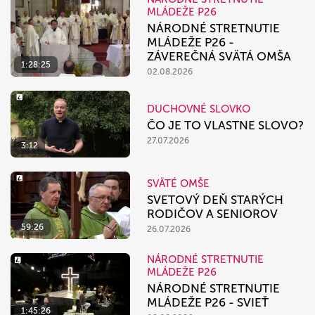
MLÁDEŽE P26
NÁRODNÉ STRETNUTIE
MLÁDEŽE P26 -
ZÁVEREČNÁ SVÄTÁ OMŠA
1:28:25
02.08.2026
DUCHOVNÉ SLOVKO
ČO JE TO VLASTNE SLOVO?
27.07.2026
3:12
SVÄTÉ OMŠE
SVETOVÝ DEŇ STARÝCH
RODIČOV A SENIOROV
59:26
26.07.2026
NÁRODNÉ STRETNUTIE
MLÁDEŽE P26
NÁRODNÉ STRETNUTIE
MLÁDEŽE P26 - SVIEŤ
1:45:26