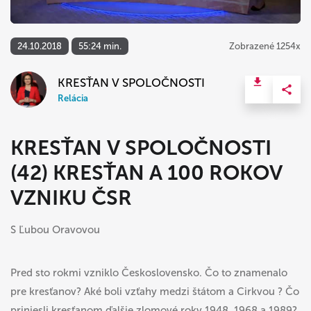
24.10.2018
55:24 min.
Zobrazené 1254x
KRESŤAN V SPOLOČNOSTI
Relácia
KRESŤAN V SPOLOČNOSTI
(42) KRESŤAN A 100 ROKOV
VZNIKU ČSR
S Ľubou Oravovou
Pred sto rokmi vzniklo Československo. Čo to znamenalo
pre kresťanov? Aké boli vzťahy medzi štátom a Cirkvou ? Čo
priniesli kresťanom ďalšie zlomové roky 1948, 1968 a 1989?