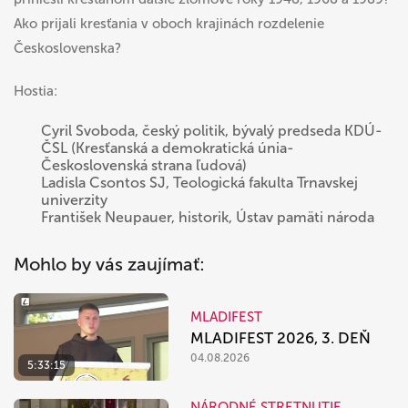
Ako prijali kresťania v oboch krajinách rozdelenie
Československa?
Hostia:
Cyril Svoboda, český politik, bývalý predseda KDÚ-
ČSL (Kresťanská a demokratická únia-
Československá strana ľudová)
Ladisla Csontos SJ, Teologická fakulta Trnavskej
univerzity
František Neupauer, historik, Ústav pamäti národa
Mohlo by vás zaujímať:
MLADIFEST
MLADIFEST 2026, 3. DEŇ
04.08.2026
5:33:15
NÁRODNÉ STRETNUTIE