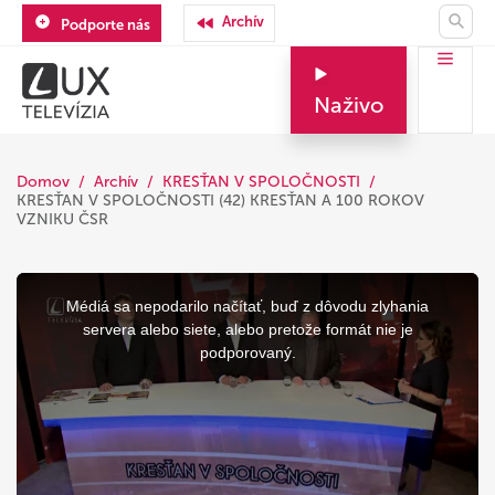
Archív
Podporte nás
Naživo
Domov
Archív
KRESŤAN V SPOLOČNOSTI
KRESŤAN V SPOLOČNOSTI (42) KRESŤAN A 100 ROKOV
VZNIKU ČSR
This
is
a
Médiá sa nepodarilo načítať, buď z dôvodu zlyhania
modal
window.
servera alebo siete, alebo pretože formát nie je
podporovaný.