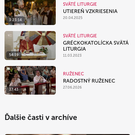
SVÄTÉ LITURGIE
UTIEREŇ VZKRIESENIA
20.04.2025
3:23:14
SVÄTÉ LITURGIE
GRÉCKOKATOLÍCKA SVÄTÁ
LITURGIA
54:19
11.03.2023
RUŽENEC
RADOSTNÝ RUŽENEC
27.06.2026
37:43
Ďalšie časti v archíve