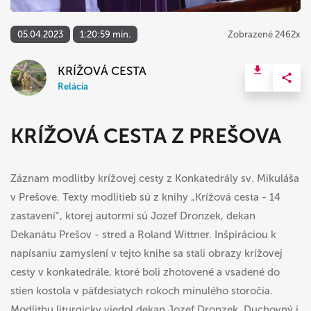
05.04.2023
1:20:59 min.
Zobrazené 2462x
KRÍŽOVÁ CESTA
Relácia
KRÍŽOVÁ CESTA Z PREŠOVA
Záznam modlitby krížovej cesty z Konkatedrály sv. Mikuláša
v Prešove. Texty modlitieb sú z knihy „Krížová cesta - 14
zastavení“, ktorej autormi sú Jozef Dronzek, dekan
Dekanátu Prešov - stred a Roland Wittner. Inšpiráciou k
napísaniu zamyslení v tejto knihe sa stali obrazy krížovej
cesty v konkatedrále, ktoré boli zhotovené a vsadené do
stien kostola v päťdesiatych rokoch minulého storočia.
Modlitbu liturgicky viedol dekan Jozef Dronzek. Duchovný i