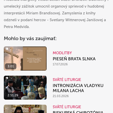
umelecký zážitok umocnil organový sprievod v hudobnej
interpretácii Miriam Brandisovej. Zamyslenia z knihy
odzneli v podaní hercov - Svetlany Wittnerovej Janišovej a
Petra Medviďa.
Mohlo by vás zaujímať:
MODLITBY
PIESEŇ BRATA SLNKA
17.07.2026
3:01
SVÄTÉ LITURGIE
INTRONIZÁCIA VLADYKU
MILANA LACHA
2:51:29
21.03.2026
SVÄTÉ LITURGIE
BISKUPSKÁ CHIROTÓNIA