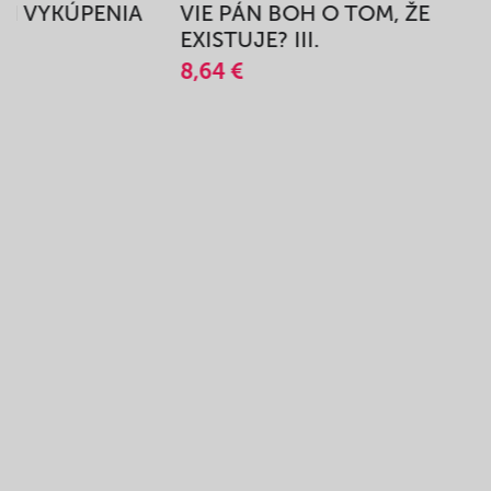
BEH VYKÚPENIA
VIE PÁN BOH O TOM, ŽE
A
EXISTUJE? III.
8,64 €