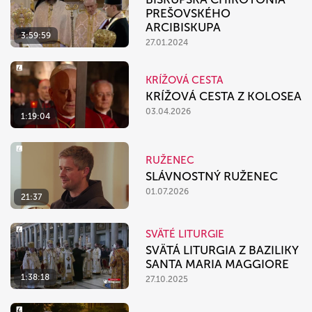
PREŠOVSKÉHO
ARCIBISKUPA
3:59:59
27.01.2024
KRÍŽOVÁ CESTA
KRÍŽOVÁ CESTA Z KOLOSEA
03.04.2026
1:19:04
RUŽENEC
SLÁVNOSTNÝ RUŽENEC
01.07.2026
21:37
SVÄTÉ LITURGIE
SVÄTÁ LITURGIA Z BAZILIKY
SANTA MARIA MAGGIORE
1:38:18
27.10.2025