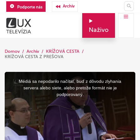
Archív
Podporte nás
Naživo
Domov
Archív
KRÍŽOVÁ CESTA
KRÍŽOVÁ CESTA Z PREŠOVA
This
is
a
Médiá sa nepodarilo načítať, buď z dôvodu zlyhania
modal
window.
servera alebo siete, alebo pretože formát nie je
podporovaný.