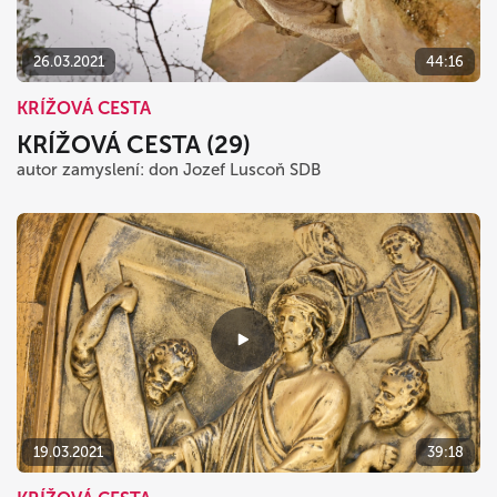
26.03.2021
44:16
KRÍŽOVÁ CESTA
KRÍŽOVÁ CESTA (29)
autor zamyslení: don Jozef Luscoň SDB
19.03.2021
39:18