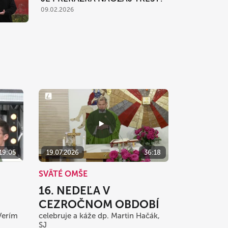
09.02.2026
:19:05
19.07.2026
36:18
SVÄTÉ OMŠE
16. NEDEĽA V
CEZROČNOM OBDOBÍ
Verím
celebruje a káže dp. Martin Hačák,
SJ