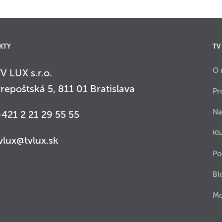
KTY
TV
O 
V LUX s.r.o.
repoštská 5, 811 01 Bratislava
Pr
Na
421 2 21 29 55 55
Kl
vlux@tvlux.sk
Po
Bl
Mo