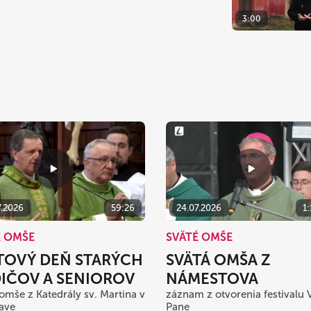
3:00
7.2026
59:26
24.07.2026
1
É OMŠE
SVÄTÉ OMŠE
TOVÝ DEŇ STARÝCH
SVÄTÁ OMŠA Z
IČOV A SENIOROV
NÁMESTOVA
 omše z Katedrály sv. Martina v
záznam z otvorenia festivalu 
lave
Pane