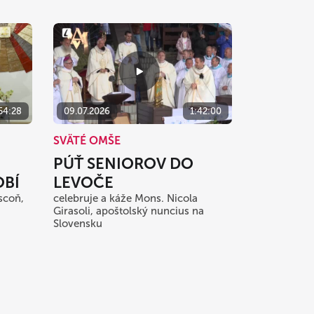
54:28
09.07.2026
1:42:00
SVÄTÉ OMŠE
PÚŤ SENIOROV DO
BÍ
LEVOČE
scoň,
celebruje a káže Mons. Nicola
Girasoli, apoštolský nuncius na
Slovensku