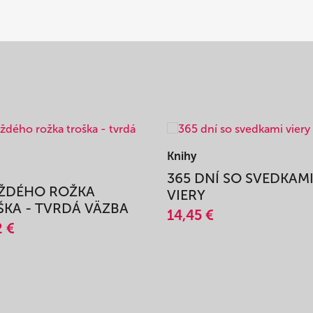
Knihy
365 DNÍ SO SVEDKAM
AŽDÉHO ROŽKA
VIERY
KA - TVRDÁ VÄZBA
14,45 €
2 €