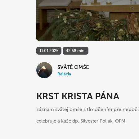
11.01.2025
42:58 min.
SVÄTÉ OMŠE
Relácia
KRST KRISTA PÁNA
záznam svätej omše s tlmočením pre nepoč
celebruje a káže dp. Silvester Poliak, OFM