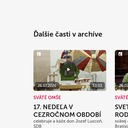
Ďalšie časti v archíve
26.07.2026
53:03
26.0
SVÄTÉ OMŠE
SVÄT
17. NEDEĽA V
SVE
CEZROČNOM OBDOBÍ
ROD
celebruje a káže don Jozef Luscoň,
svätej
SDB
Bratis