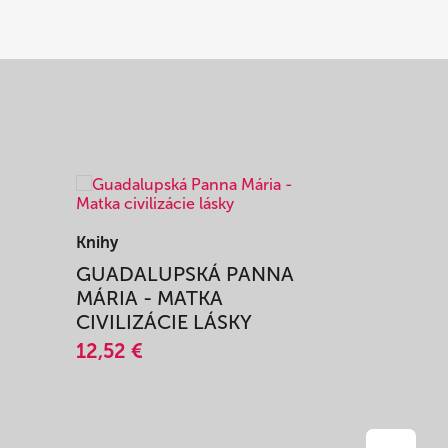
Knihy
Knihy
I
GUADALUPSKÁ PANNA
ZAŽIŤ M
MÁRIA - MATKA
SPRIEVO
CIVILIZÁCIE LÁSKY
12,51 €
12,52 €