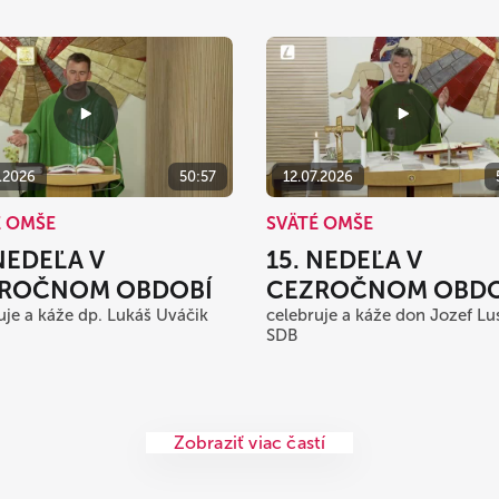
7.2026
50:57
12.07.2026
É OMŠE
SVÄTÉ OMŠE
 NEDEĽA V
15. NEDEĽA V
ROČNOM OBDOBÍ
CEZROČNOM OBDO
uje a káže dp. Lukáš Uváčik
celebruje a káže don Jozef Lu
SDB
Zobraziť viac častí