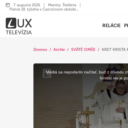
7. augusta 2026
Meniny: Štefánia
Piatok 18. týždňa v Cezročnom období...
RELÁCIE
P
Domov
Archív
SVÄTÉ OMŠE
KRST KRISTA
This
is
a
Médiá sa nepodarilo načítať, buď z dôvodu zl
modal
window.
formát nie je p