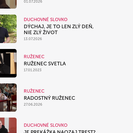
01.07.2026
DUCHOVNÉ SLOVKO
DÝCHAJ, JE TO LEN ZLÝ DEŇ,
NIE ZLÝ ŽIVOT
13.07.2026
RUŽENEC
RUŽENEC SVETLA
17.01.2023
RUŽENEC
RADOSTNÝ RUŽENEC
27.06.2026
DUCHOVNÉ SLOVKO
JE PREKÁŽKA NAOZAJ TREST?