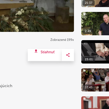
21:37
2:49
Zobrazené 199x
Stiahnuť
23:01
ujúcich
37:43