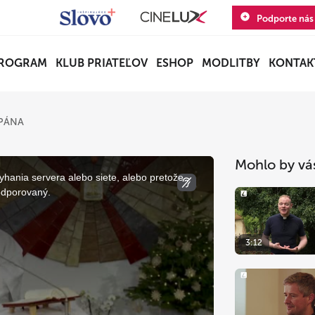
Podporte nás
ROGRAM
KLUB PRIATEĽOV
ESHOP
MODLITBY
KONTAK
 PÁNA
Mohlo by vá
yhania servera alebo siete, alebo pretože
odporovaný.
3:12