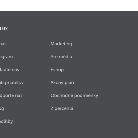
 LUX
nás
Marketing
ogram
Pre médiá
laďte nás
Eshop
ub priateľov
Akčný plán
dporte nás
Obchodné podmienky
og
2 percentá
dlitby