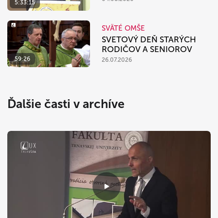
5:33:15
SVÄTÉ OMŠE
SVETOVÝ DEŇ STARÝCH
RODIČOV A SENIOROV
59:26
26.07.2026
Ďalšie časti v archíve