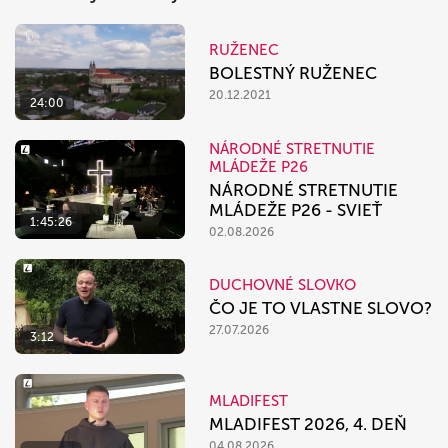
RUŽENEC
BOLESTNÝ RUŽENEC
20.12.2021
24:00
NÁRODNÉ STRETNUTIE
MLÁDEŽE P26
NÁRODNÉ STRETNUTIE
MLÁDEŽE P26 - SVIEŤ
1:45:26
02.08.2026
DUCHOVNÉ SLOVKO
ČO JE TO VLASTNE SLOVO?
27.07.2026
3:12
MLADIFEST
MLADIFEST 2026, 4. DEŇ
04.08.2026