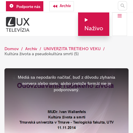
Archív
Podporte nás
Naživo
Domov
Archív
UNIVERZITA TRETIEHO VEKU
Kultúra života a pseudokultúra smrti (5)
This
is
a
Médiá sa nepodarilo načítať, buď z dôvodu zlyhania
modal
window.
servera alebo siete, alebo pretože formát nie je
podporovaný.