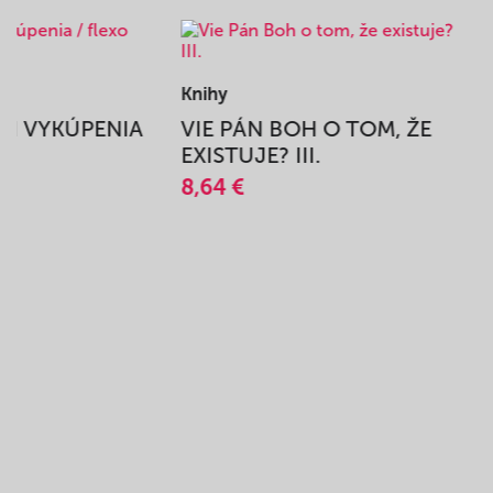
Knihy
BEH VYKÚPENIA
VIE PÁN BOH O TOM, ŽE
A
EXISTUJE? III.
8,64 €