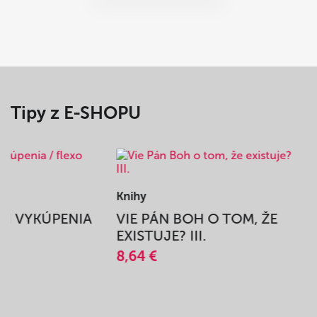
Tipy z E-SHOPU
Knihy
BEH VYKÚPENIA
VIE PÁN BOH O TOM, ŽE
A
EXISTUJE? III.
8,64 €