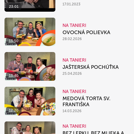
17.01.2023
23:01
NA TANIERI
OVOCNÁ POLIEVKA
28.02.2026
13:50
NA TANIERI
JAŠTERSKÁ POCHÚŤKA
25.04.2026
13:40
NA TANIERI
MEDOVÁ TORTA SV.
FRANTIŠKA
12:20
14.03.2026
NA TANIERI
BEZ LEPKU, BEZ MLIEKA A