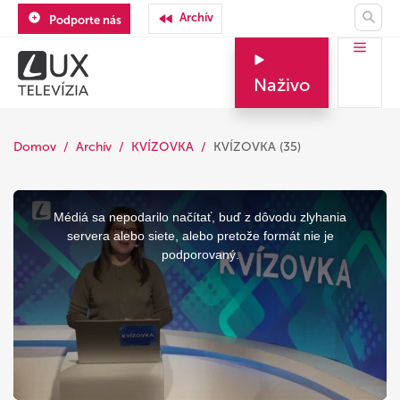
Archív
Podporte nás
Naživo
Domov
Archív
KVÍZOVKA
KVÍZOVKA (35)
This
is
a
Médiá sa nepodarilo načítať, buď z dôvodu zlyhania
modal
window.
servera alebo siete, alebo pretože formát nie je
podporovaný.