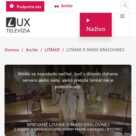
Archív
Podporte nás
Naživo
Domov
Archív
LITÁNIE
LITÁNIE K MÁRII KRÁĽOVNEJ
This
is
a
Médiá sa nepodarilo načítať, buď z dôvodu zlyhania
modal
window.
servera alebo siete, alebo pretože formát nie je
podporovaný.