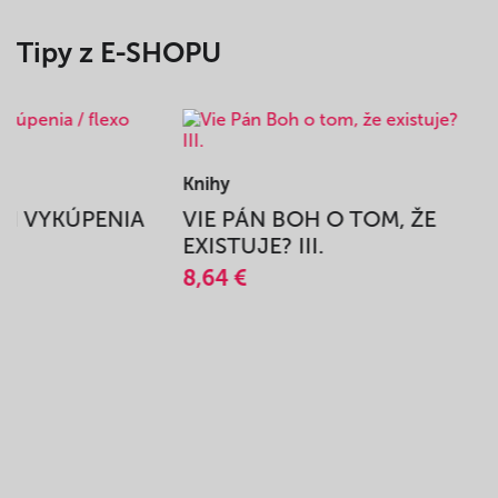
Tipy z E-SHOPU
Knihy
BEH VYKÚPENIA
VIE PÁN BOH O TOM, ŽE
A
EXISTUJE? III.
8,64 €