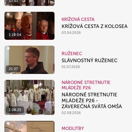
37:43
KRÍŽOVÁ CESTA
KRÍŽOVÁ CESTA Z KOLOSEA
03.04.2026
1:19:04
RUŽENEC
SLÁVNOSTNÝ RUŽENEC
01.07.2026
21:37
NÁRODNÉ STRETNUTIE
MLÁDEŽE P26
NÁRODNÉ STRETNUTIE
MLÁDEŽE P26 -
ZÁVEREČNÁ SVÄTÁ OMŠA
1:28:25
02.08.2026
MODLITBY