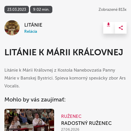
23.03.2023
9:02 min.
Zobrazené 813x
LITÁNIE
Relácia
LITÁNIE K MÁRII KRÁĽOVNEJ
Litánie k Márii Kráľovnej z Kostola Nanebovzatia Panny
Márie v Banskej Bystrici. Spieva komorný spevácky zbor Ars
Vocalis.
Mohlo by vás zaujímať:
RUŽENEC
RADOSTNÝ RUŽENEC
27.06.2026